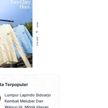
AD PLACEMENT
ta Terpopuler
Lumpur Lapindo Sidoarjo
Kembali Meluber Dan
Wabup Hj. Mimik Idayana