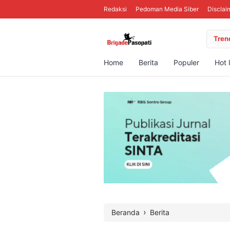
Redaksi
Pedoman Media Siber
Disclai
Tren
Home
Berita
Populer
Hot 
›
Beranda
Berita