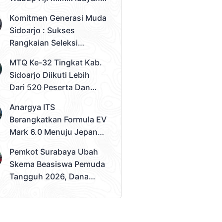
Desak Solusi Konkret
Komitmen Generasi Muda
Sidoarjo : Sukses
Rangkaian Seleksi
Sampai Tahap 3
MTQ Ke-32 Tingkat Kab.
Pemilihan Duta Muda
Sidoarjo Diikuti Lebih
Sidoarjo 2026
Dari 520 Peserta Dan
Kec. Gedangan Sebagai
Anargya ITS
Juara Umum
Berangkatkan Formula EV
Mark 6.0 Menuju Jepang,
Siap Berlaga Di FSAE
Pemkot Surabaya Ubah
2026
Skema Beasiswa Pemuda
Tangguh 2026, Dana
Disalurkan Lewat
Sekolah