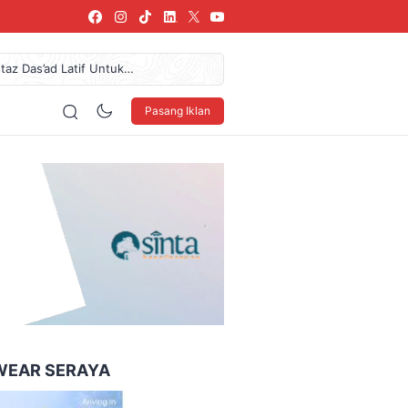
az Das’ad Latif Untuk
61,7 Miliar Dan Pendapatan
donesia Coffee Expo Medan
Pasang Iklan
 LSBU Arkindo Konstruksi
NDO Ke XXXV Di Makassar
160 x 600
WEAR SERAYA