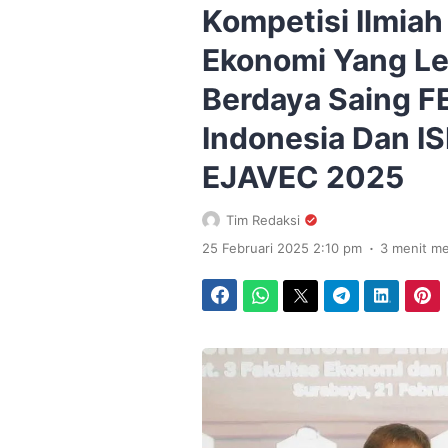
Kompetisi Ilmia
Ekonomi Yang Leb
Berdaya Saing F
Indonesia Dan IS
EJAVEC 2025
Tim Redaksi
.
25 Februari 2025 2:10 pm
3 menit m
Facebook
WhatsApp
Twitter
Telegram
LinkedIn
Pinterest