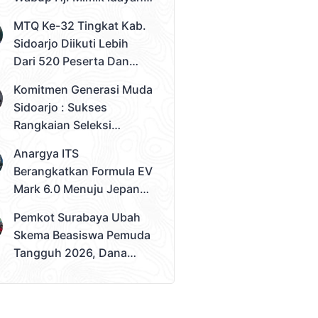
Desak Solusi Konkret
MTQ Ke-32 Tingkat Kab.
Sidoarjo Diikuti Lebih
Dari 520 Peserta Dan
Kec. Gedangan Sebagai
Komitmen Generasi Muda
Juara Umum
Sidoarjo : Sukses
Rangkaian Seleksi
Sampai Tahap 3
Anargya ITS
Pemilihan Duta Muda
Berangkatkan Formula EV
Sidoarjo 2026
Mark 6.0 Menuju Jepang,
Siap Berlaga Di FSAE
Pemkot Surabaya Ubah
2026
Skema Beasiswa Pemuda
Tangguh 2026, Dana
Disalurkan Lewat
Sekolah