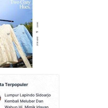
AD PLACEMENT
ta Terpopuler
Lumpur Lapindo Sidoarjo
Kembali Meluber Dan
Wabup Hj. Mimik Idayana