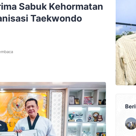
rima Sabuk Kehormatan
ganisasi Taekwondo
embaca
Beri