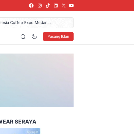
donesia Coffee Expo Medan
61,7 Miliar Dan Pendapatan
az Das’ad Latif Untuk
Pasang Iklan
 LSBU Arkindo Konstruksi
arang, SPPG Karangturi
160 x 600
WEAR SERAYA