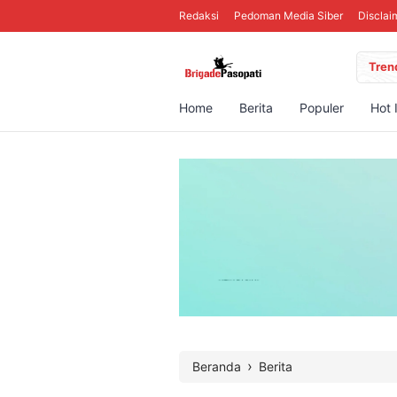
Redaksi
Pedoman Media Siber
Disclai
Tren
Home
Berita
Populer
Hot 
›
Beranda
Berita