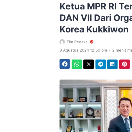
Ketua MPR RI Te
DAN VII Dari Or
Korea Kukkiwon
Tim Redaksi
.
8 Agustus 2024 12:50 pm
2 menit m
Facebook
WhatsApp
Twitter
Telegram
LinkedIn
Pinterest