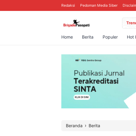
Redaksi
Pedoman Media Siber
Disclai
Tren
Home
Berita
Populer
Hot 
›
Beranda
Berita