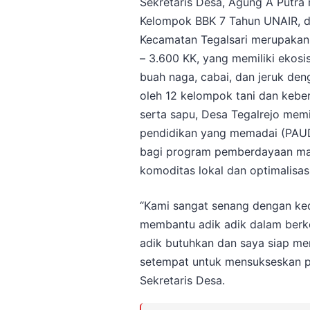
Sekretaris Desa, Agung A Putr
Kelompok BBK 7 Tahun UNAIR, d
Kecamatan Tegalsari merupakan
– 3.600 KK, yang memiliki ekosi
buah naga, cabai, dan jeruk de
oleh 12 kelompok tani dan kebe
serta sapu, Desa Tegalrejo memil
pendidikan yang memadai (PAUD 
bagi program pemberdayaan mas
komoditas lokal dan optimalisasi
“Kami sangat senang dengan ked
membantu adik adik dalam berkeg
adik butuhkan dan saya siap m
setempat untuk mensukseskan pro
Sekretaris Desa.