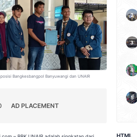
isposisi Bangkesbangpol Banyuwangi dan UNAIR
0
AD PLACEMENT
HTML
com – BBK UNAIR adalah singkatan dari