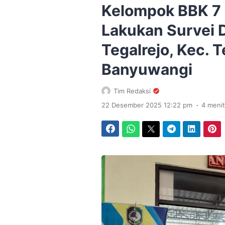
Kelompok BBK 7
Lakukan Survei 
Tegalrejo, Kec. T
Banyuwangi
Tim Redaksi
.
22 Desember 2025 12:22 pm
4 meni
Facebook
WhatsApp
Twitter
Telegram
LinkedIn
Pinterest