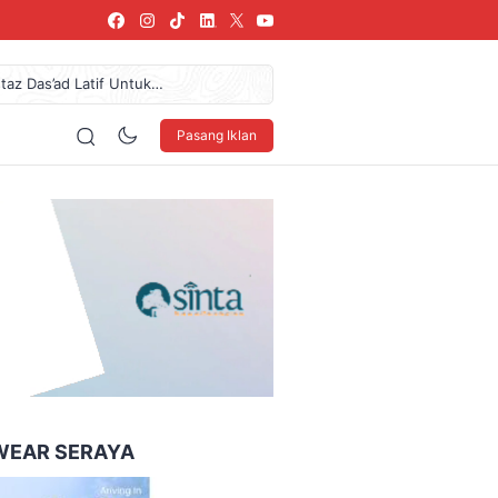
az Das’ad Latif Untuk
donesia Coffee Expo Medan
61,7 Miliar Dan Pendapatan
Pasang Iklan
 LSBU Arkindo Konstruksi
urkan Donasi Rp36,57 Juta
160 x 600
WEAR SERAYA