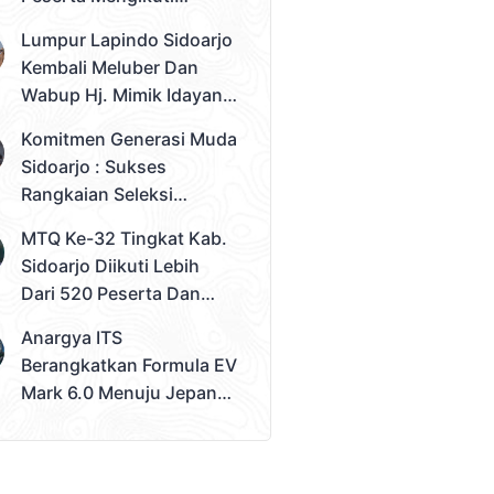
Seleksi Tahap 2
Lumpur Lapindo Sidoarjo
Pemilihan Duta Muda
Kembali Meluber Dan
Sidoarjo 2026
Wabup Hj. Mimik Idayana
Desak Solusi Konkret
Komitmen Generasi Muda
Sidoarjo : Sukses
Rangkaian Seleksi
Sampai Tahap 3
MTQ Ke-32 Tingkat Kab.
Pemilihan Duta Muda
Sidoarjo Diikuti Lebih
Sidoarjo 2026
Dari 520 Peserta Dan
Kec. Gedangan Sebagai
Anargya ITS
Juara Umum
Berangkatkan Formula EV
Mark 6.0 Menuju Jepang,
Siap Berlaga Di FSAE
2026