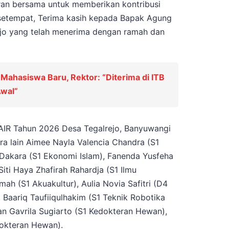
kiran bersama untuk memberikan kontribusi
setempat, Terima kasih kepada Bapak Agung
rejo yang telah menerima dengan ramah dan
Mahasiswa Baru, Rektor: “Diterima di ITB
Awal”
IR Tahun 2026 Desa Tegalrejo, Banyuwangi
tara lain Aimee Nayla Valencia Chandra (S1
 Dakara (S1 Ekonomi Islam), Fanenda Yusfeha
ti Haya Zhafirah Rahardja (S1 Ilmu
mah (S1 Akuakultur), Aulia Novia Safitri (D4
 Baariq Taufiiqulhakim (S1 Teknik Robotika
an Gavrila Sugiarto (S1 Kedokteran Hewan),
dokteran Hewan).