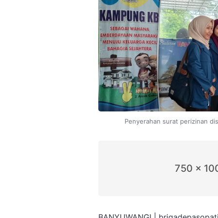
Penyerahan surat perizinan d
750 x 10
BANYUWANGI | brigadepasopati.