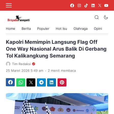
Home
Berita
Populer
Hot Isu
Olahraga
Opini
›
Beranda
Berita
Kapolri Memimpin Langsung Flag Off
One Way Nasional Arus Balik Di Gerbang
Tol Kalikangkung Semarang
Tim Redaksi
.
25 Maret 2026 5:49 am
2 menit membaca
Facebook
WhatsApp
Twitter
Telegram
LinkedIn
Pinterest