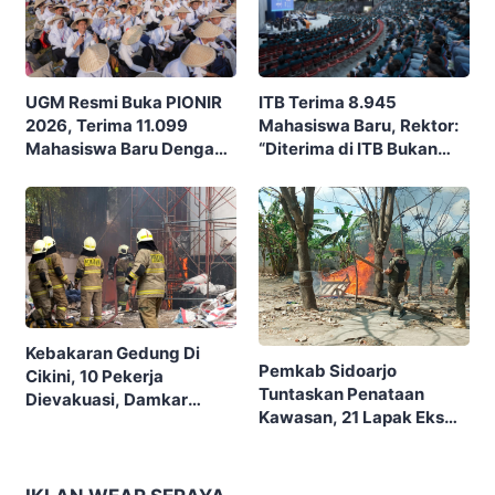
ITB Terima 8.945
UGM Resmi Buka PIONIR
Mahasiswa Baru, Rektor:
2026, Terima 11.099
“Diterima di ITB Bukan
Mahasiswa Baru Dengan
Garis Akhir, Ini Garis Awal”
Tema “Berdikari
Membangun Bangsa”
Kebakaran Gedung Di
Pemkab Sidoarjo
Cikini, 10 Pekerja
Tuntaskan Penataan
Dievakuasi, Damkar
Kawasan, 21 Lapak Eks
Kerahkan 22 Armada
Lokalisasi Krengseng
Dengan 110 Personel
Diratakan