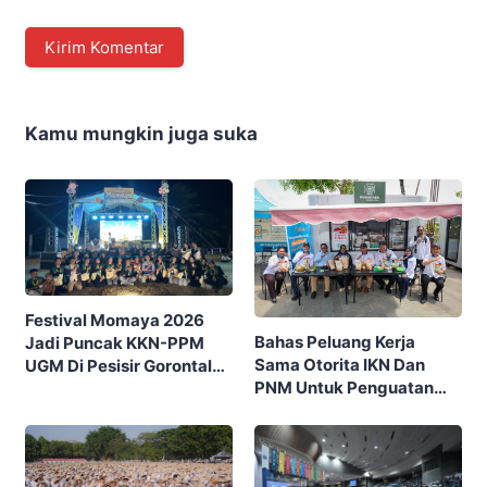
Kamu mungkin juga suka
Festival Momaya 2026
Bahas Peluang Kerja
Jadi Puncak KKN-PPM
Sama Otorita IKN Dan
UGM Di Pesisir Gorontalo,
PNM Untuk Penguatan
Ajak Masyarakat Rayakan
Ekonomi Masyarakat
Budaya Dan Potensi Desa
Nusantara