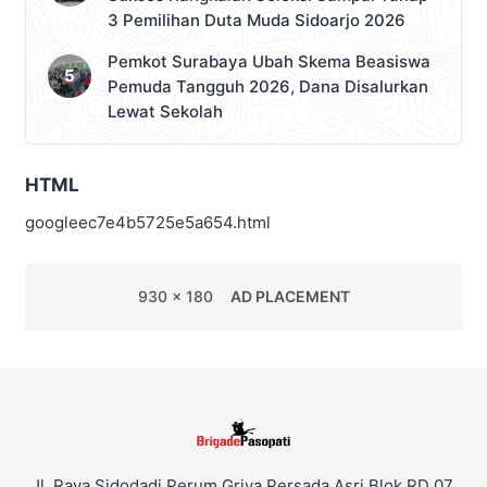
3 Pemilihan Duta Muda Sidoarjo 2026
Pemkot Surabaya Ubah Skema Beasiswa
Pemuda Tangguh 2026, Dana Disalurkan
Lewat Sekolah
HTML
googleec7e4b5725e5a654.html
930 x 180
AD PLACEMENT
Jl. Raya Sidodadi Perum Griya Persada Asri Blok RD 07,