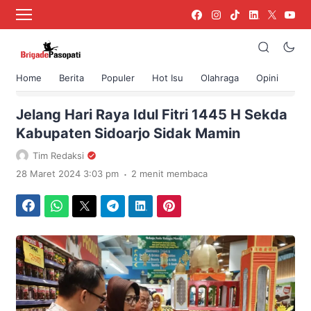
Home
Berita
Populer
Hot Isu
Olahraga
Opini
›
Beranda
Berita
Jelang Hari Raya Idul Fitri 1445 H Sekda
Kabupaten Sidoarjo Sidak Mamin
Tim Redaksi
.
28 Maret 2024 3:03 pm
2 menit membaca
Facebook
WhatsApp
Twitter
Telegram
LinkedIn
Pinterest