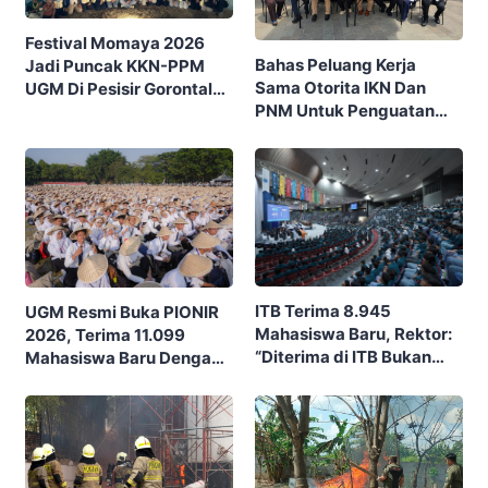
Festival Momaya 2026
Bahas Peluang Kerja
Jadi Puncak KKN-PPM
Sama Otorita IKN Dan
UGM Di Pesisir Gorontalo,
PNM Untuk Penguatan
Ajak Masyarakat Rayakan
Ekonomi Masyarakat
Budaya Dan Potensi Desa
Nusantara
ITB Terima 8.945
UGM Resmi Buka PIONIR
Mahasiswa Baru, Rektor:
2026, Terima 11.099
“Diterima di ITB Bukan
Mahasiswa Baru Dengan
Garis Akhir, Ini Garis Awal”
Tema “Berdikari
Membangun Bangsa”