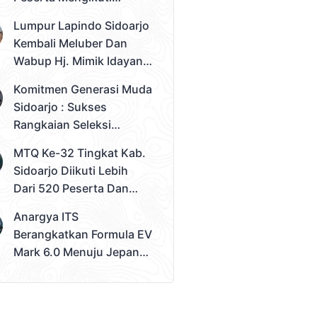
Seleksi Tahap 2
Lumpur Lapindo Sidoarjo
Pemilihan Duta Muda
Kembali Meluber Dan
Sidoarjo 2026
Wabup Hj. Mimik Idayana
Desak Solusi Konkret
Komitmen Generasi Muda
Sidoarjo : Sukses
Rangkaian Seleksi
Sampai Tahap 3
MTQ Ke-32 Tingkat Kab.
Pemilihan Duta Muda
Sidoarjo Diikuti Lebih
Sidoarjo 2026
Dari 520 Peserta Dan
Kec. Gedangan Sebagai
Anargya ITS
Juara Umum
Berangkatkan Formula EV
Mark 6.0 Menuju Jepang,
Siap Berlaga Di FSAE
2026