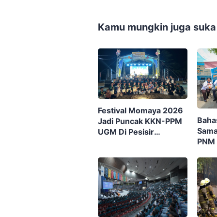
Kamu mungkin juga suka
Festival Momaya 2026
Baha
Jadi Puncak KKN-PPM
Sama
UGM Di Pesisir
PNM 
Gorontalo, Ajak
Ekon
Masyarakat Rayakan
Nusa
Budaya Dan Potensi
Desa