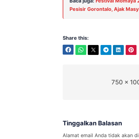
Baca juga:
Festival Momaya
Pesisir Gorontalo, Ajak Mas
Share this:
Facebook
WhatsApp
Twitter
Telegram
LinkedIn
Pinterest
750 x 10
Tinggalkan Balasan
Alamat email Anda tidak akan di