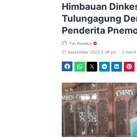
Himbauan Dinke
Tulungagung De
Penderita Pnemo
Tim Redaksi
.
27 September 2023 2:39 pm
2 meni
Facebook
WhatsApp
Twitter
Telegram
LinkedIn
Pinterest