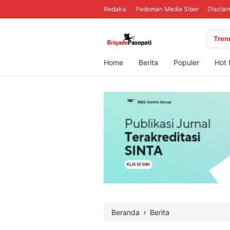
Redaksi
Pedoman Media Siber
Disclai
Tren
Home
Berita
Populer
Hot 
›
Beranda
Berita