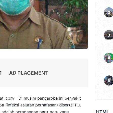
0
AD PLACEMENT
.com – Di musim pancaroba ini penyakit
 (infeksi saluran pernafasan) disertai flu,
HTML
 adalah peradangan paru-paru yang