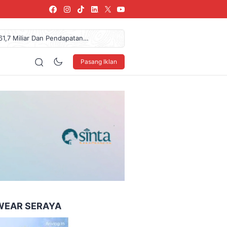
61,7 Miliar Dan Pendapatan
donesia Coffee Expo Medan
az Das’ad Latif Untuk
Pasang Iklan
 LSBU Arkindo Konstruksi
urkan Donasi Rp36,57 Juta
160 x 600
WEAR SERAYA