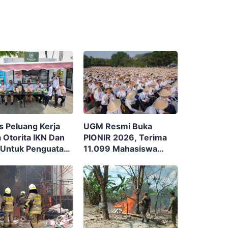
UGM Resmi Buka
s Peluang Kerja
PIONIR 2026, Terima
 Otorita IKN Dan
11.099 Mahasiswa
Untuk Penguatan
Baru Dengan Tema
omi Masyarakat
“Berdikari Membangun
ntara
Bangsa”