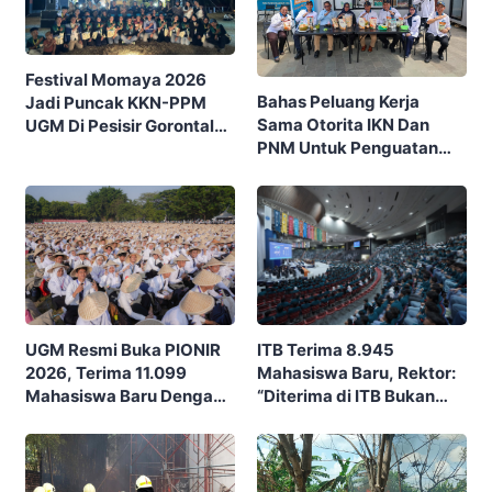
Festival Momaya 2026
Bahas Peluang Kerja
Jadi Puncak KKN-PPM
Sama Otorita IKN Dan
UGM Di Pesisir Gorontalo,
PNM Untuk Penguatan
Ajak Masyarakat Rayakan
Ekonomi Masyarakat
Budaya Dan Potensi Desa
Nusantara
ITB Terima 8.945
UGM Resmi Buka PIONIR
Mahasiswa Baru, Rektor:
2026, Terima 11.099
“Diterima di ITB Bukan
Mahasiswa Baru Dengan
Garis Akhir, Ini Garis Awal”
Tema “Berdikari
Membangun Bangsa”