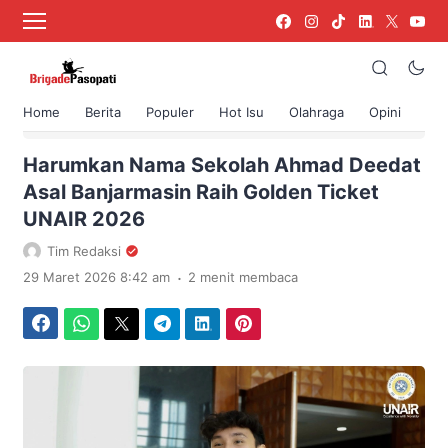
Home
Berita
Populer
Hot Isu
Olahraga
Opini
›
Beranda
Berita
Harumkan Nama Sekolah Ahmad Deedat
Asal Banjarmasin Raih Golden Ticket
UNAIR 2026
Tim Redaksi
.
29 Maret 2026 8:42 am
2 menit membaca
Facebook
WhatsApp
Twitter
Telegram
LinkedIn
Pinterest