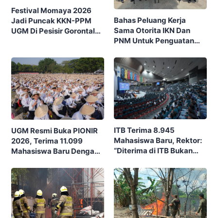
Festival Momaya 2026
Bahas Peluang Kerja
Jadi Puncak KKN-PPM
Sama Otorita IKN Dan
UGM Di Pesisir Gorontalo,
PNM Untuk Penguatan
Ajak Masyarakat Rayakan
Ekonomi Masyarakat
Budaya Dan Potensi Desa
Nusantara
ITB Terima 8.945
UGM Resmi Buka PIONIR
Mahasiswa Baru, Rektor:
2026, Terima 11.099
“Diterima di ITB Bukan
Mahasiswa Baru Dengan
Garis Akhir, Ini Garis Awal”
Tema “Berdikari
Membangun Bangsa”