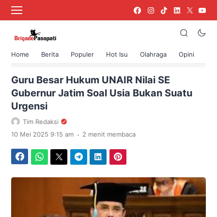
Home
Berita
Populer
Hot Isu
Olahraga
Opini
›
Beranda
Berita
Guru Besar Hukum UNAIR Nilai SE
Gubernur Jatim Soal Usia Bukan Suatu
Urgensi
Tim Redaksi
.
10 Mei 2025 9:15 am
2 menit membaca
Facebook
WhatsApp
Twitter
Telegram
LinkedIn
Pinterest