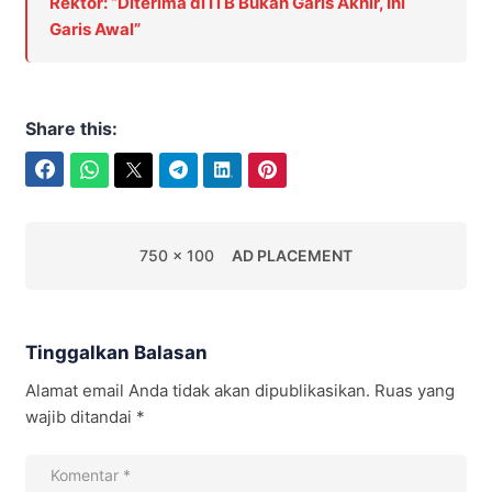
Rektor: “Diterima di ITB Bukan Garis Akhir, Ini
Garis Awal”
Share this:
Facebook
WhatsApp
Twitter
Telegram
LinkedIn
Pinterest
750 x 100
AD PLACEMENT
Tinggalkan Balasan
Alamat email Anda tidak akan dipublikasikan.
Ruas yang
wajib ditandai
*