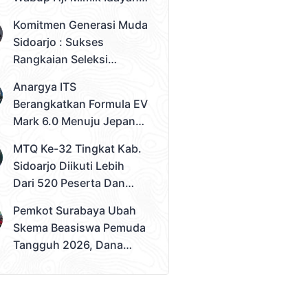
Desak Solusi Konkret
Komitmen Generasi Muda
Sidoarjo : Sukses
Rangkaian Seleksi
Sampai Tahap 3
Anargya ITS
Pemilihan Duta Muda
Berangkatkan Formula EV
Sidoarjo 2026
Mark 6.0 Menuju Jepang,
Siap Berlaga Di FSAE
MTQ Ke-32 Tingkat Kab.
2026
Sidoarjo Diikuti Lebih
Dari 520 Peserta Dan
Kec. Gedangan Sebagai
Pemkot Surabaya Ubah
Juara Umum
Skema Beasiswa Pemuda
Tangguh 2026, Dana
Disalurkan Lewat
Sekolah