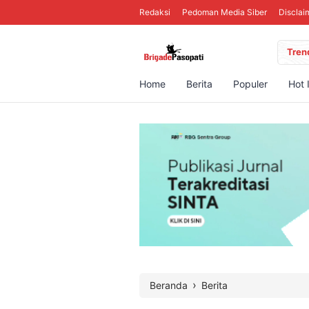
Redaksi
Pedoman Media Siber
Disclai
Tren
Home
Berita
Populer
Hot 
›
Beranda
Berita