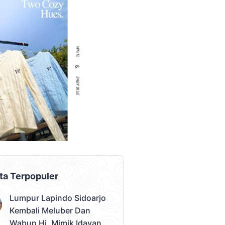
AD PLACEMENT
ta Terpopuler
Lumpur Lapindo Sidoarjo
Kembali Meluber Dan
Wabup Hj. Mimik Idayana