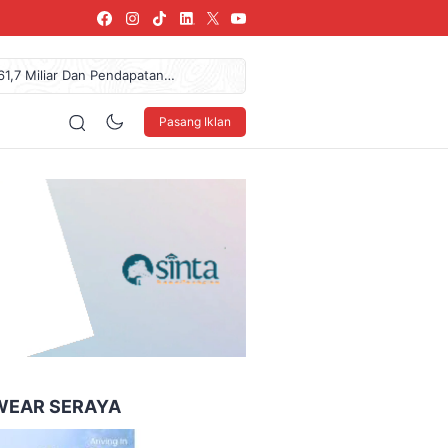
61,7 Miliar Dan Pendapatan
NDO Ke XXXV Di Makassar
urkan Donasi Rp36,57 Juta
Pasang Iklan
arang, SPPG Karangturi
 Sepuluh Nopember (ITS)
160 x 600
WEAR SERAYA