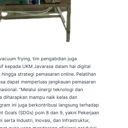
vacuum frying, tim pengabdian juga
f kepada UKM Javarasa dalam hal digital
 hingga strategi pemasaran online. Pelatihan
rasa dapat memperluas jangkauan pemasaran
asional. “Melalui sinergi teknologi dan
a diharapkan mampu naik kelas dan
am ini juga berkontribusi langsung terhadap
t Goals (SDGs) poin 8 dan 9, yakni Pekerjaan
rta Industri, Inovasi, dan Infrastruktur,
pat guna yang mendorong efisiensi produksi