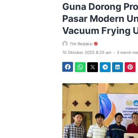
Guna Dorong Pro
Pasar Modern Un
Vacuum Frying 
Tim Redaksi
.
10 Oktober 2025 8:25 am
3 menit m
Facebook
WhatsApp
Twitter
Telegram
LinkedIn
Pinterest