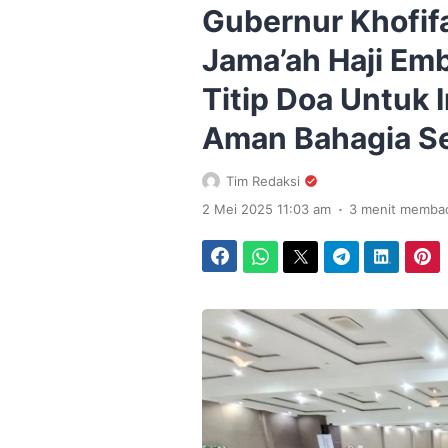
Gubernur Khofif
Jama’ah Haji Em
Titip Doa Untuk 
Aman Bahagia Se
Tim Redaksi
.
2 Mei 2025 11:03 am
3 menit memba
Facebook
WhatsApp
Twitter
Telegram
LinkedIn
Pinterest