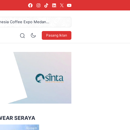
donesia Coffee Expo Medan
az Das’ad Latif Untuk
61,7 Miliar Dan Pendapatan
Pasang Iklan
 LSBU Arkindo Konstruksi
arang, SPPG Karangturi
160 x 600
WEAR SERAYA