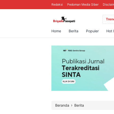
Redaksi
Pedoman Media Siber
Disclai
Tren
Home
Berita
Populer
Hot 
›
Beranda
Berita