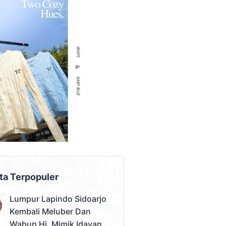
AD PLACEMENT
ta Terpopuler
Lumpur Lapindo Sidoarjo
Kembali Meluber Dan
Wabup Hj. Mimik Idayana