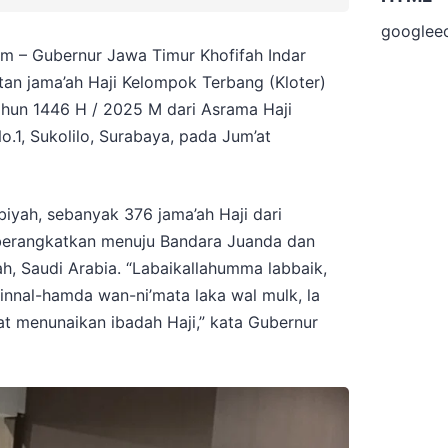
googlee
m – Gubernur Jawa Timur Khofifah Indar
n jama’ah Haji Kelompok Terbang (Kloter)
hun 1446 H / 2025 M dari Asrama Haji
No.1, Sukolilo, Surabaya, pada Jum’at
biyah, sebanyak 376 jama’ah Haji dari
berangkatkan menuju Bandara Juanda dan
, Saudi Arabia. “Labaikallahumma labbaik,
, innal-hamda wan-ni’mata laka wal mulk, la
mat menunaikan ibadah Haji,” kata Gubernur