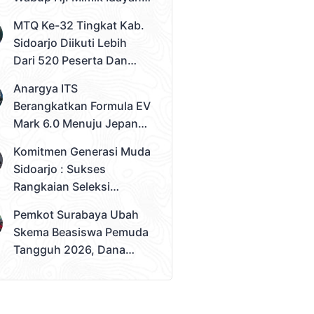
Desak Solusi Konkret
MTQ Ke-32 Tingkat Kab.
Sidoarjo Diikuti Lebih
Dari 520 Peserta Dan
Kec. Gedangan Sebagai
Anargya ITS
Juara Umum
Berangkatkan Formula EV
Mark 6.0 Menuju Jepang,
Siap Berlaga Di FSAE
Komitmen Generasi Muda
2026
Sidoarjo : Sukses
Rangkaian Seleksi
Sampai Tahap 3
Pemkot Surabaya Ubah
Pemilihan Duta Muda
Skema Beasiswa Pemuda
Sidoarjo 2026
Tangguh 2026, Dana
Disalurkan Lewat
Sekolah