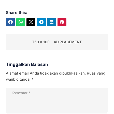
Share this:
Facebook
WhatsApp
Twitter
Telegram
LinkedIn
Pinterest
750 x 100
AD PLACEMENT
Tinggalkan Balasan
Alamat email Anda tidak akan dipublikasikan.
Ruas yang
wajib ditandai
*