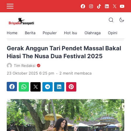
Home
Berita
Populer
Hot Isu
Olahraga
Opini
›
Beranda
Berita
Gerak Anggun Tari Pendet Massal Bakal
Hiasi The Nusa Dua Festival 2025
Tim Redaksi
.
23 Oktober 2025 6:25 pm
2 menit membaca
Facebook
WhatsApp
Twitter
Telegram
LinkedIn
Pinterest