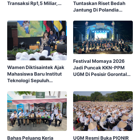
Tuntaskan Riset Bedah
Transaksi Rp1,5 Miliar,
Jantung Di Polandia
Ditutup Dengan 7.700
Lewat Program IFSMA
Pengunjung
SCORE
Festival Momaya 2026
Wamen Diktisaintek Ajak
Jadi Puncak KKN-PPM
Mahasiswa Baru Institut
UGM Di Pesisir Gorontalo,
Teknologi Sepuluh
Ajak Masyarakat Rayakan
Nopember (ITS) Berpikir
Budaya Dan Potensi Desa
Kritis Hadapi Euforia AI
UGM Resmi Buka PIONIR
Bahas Peluang Kerja