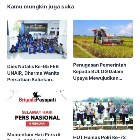
Kamu mungkin juga suka
Penugasan Pemerintah
Dies Natalis Ke-65 FEB
Kepada BULOG Dalam
UNAIR, Dharma Wanita
Upaya Mewujudkan
Persatuan Salurkan
Swasembada Pangan
Donasi Rp36,57 Juta
Nasional
Kepada Lansia Dan Anak
Yatim
Momentum Hari Pers di
HUT Humas Polri Ke-72