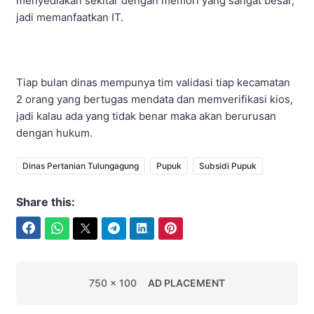
menyediakan sekitar dengan memori yang sangat besar,
jadi memanfaatkan IT.
Tiap bulan dinas mempunya tim validasi tiap kecamatan
2 orang yang bertugas mendata dan memverifikasi kios,
jadi kalau ada yang tidak benar maka akan berurusan
dengan hukum.
Dinas Pertanian Tulungagung
Pupuk
Subsidi Pupuk
Share this:
Facebook
WhatsApp
Twitter
Telegram
LinkedIn
Pinterest
750 x 100
AD PLACEMENT