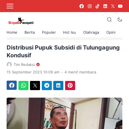
Home
Berita
Populer
Hot Isu
Olahraga
Opini
›
Beranda
Agro
Distribusi Pupuk Subsidi di Tulungagung
Kondusif
Tim Redaksi
.
15 September 2023 10:09 am
4 menit membaca
Facebook
WhatsApp
Twitter
Telegram
LinkedIn
Pinterest