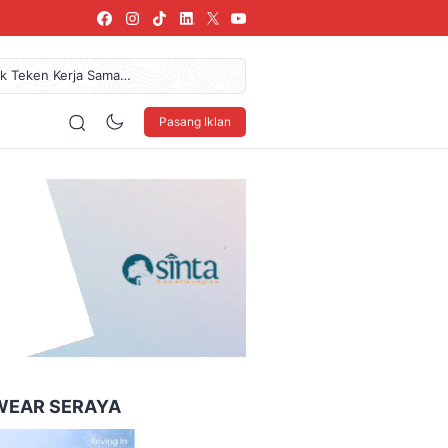
ik Teken Kerja Sama
61,7 Miliar Dan Pendapatan
donesia Coffee Expo Medan
Pasang Iklan
az Das’ad Latif Untuk
ab Sidoarjo 2026 Dan Bonus
160 x 600
WEAR SERAYA