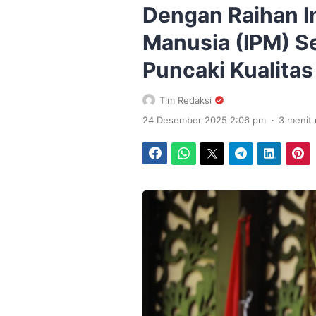
Dengan Raihan 
Manusia (IPM) S
Puncaki Kualita
Tim Redaksi
.
24 Desember 2025 2:06 pm
3 menit
Facebook
WhatsApp
Twitter
Telegram
LinkedIn
Pinterest