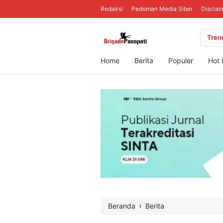
Redaksi
Pedoman Media Siber
Disclai
Tren
Home
Berita
Populer
Hot 
›
Beranda
Berita