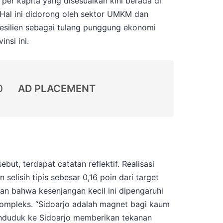
l per kapita yang disesuaikan kini berada di
 Hal ini didorong oleh sektor UMKM dan
resilien sebagai tulang punggung ekonomi
nsi ini.
0
AD PLACEMENT
but, terdapat catatan reflektif. Realisasi
selisih tipis sebesar 0,16 poin dari target
kan bahwa kesenjangan kecil ini dipengaruhi
ompleks. “Sidoarjo adalah magnet bagi kaum
penduduk ke Sidoarjo memberikan tekanan