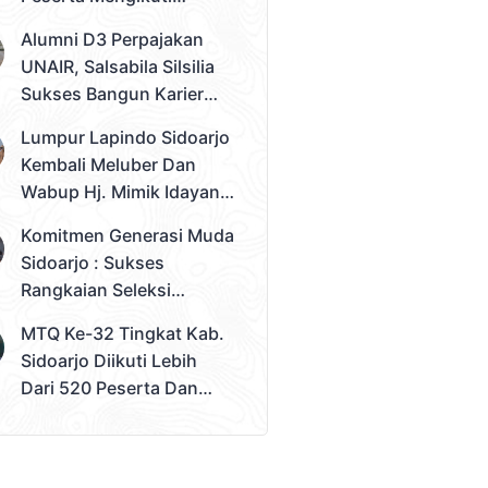
Seleksi Tahap 2
Alumni D3 Perpajakan
Pemilihan Duta Muda
UNAIR, Salsabila Silsilia
Sidoarjo 2026
Sukses Bangun Karier
Sebagai Konsultan Pajak
Lumpur Lapindo Sidoarjo
Muda
Kembali Meluber Dan
Wabup Hj. Mimik Idayana
Desak Solusi Konkret
Komitmen Generasi Muda
Sidoarjo : Sukses
Rangkaian Seleksi
Sampai Tahap 3
MTQ Ke-32 Tingkat Kab.
Pemilihan Duta Muda
Sidoarjo Diikuti Lebih
Sidoarjo 2026
Dari 520 Peserta Dan
Kec. Gedangan Sebagai
Juara Umum