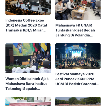
Indonesia Coffee Expo
Mahasiswa FK UNAIR
(ICX) Medan 2026 Catat
Tuntaskan Riset Bedah
Transaksi Rp1,5 Miliar,
Jantung Di Polandia
Ditutup Dengan 7.700
Lewat Program IFSMA
Pengunjung
SCORE
Festival Momaya 2026
Wamen Diktisaintek Ajak
Jadi Puncak KKN-PPM
Mahasiswa Baru Institut
UGM Di Pesisir Gorontalo,
Teknologi Sepuluh
Ajak Masyarakat Rayakan
Nopember (ITS) Berpikir
Budaya Dan Potensi Desa
Kritis Hadapi Euforia AI