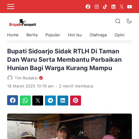
Home
Berita
Populer
Hot Isu
Olahraga
Opini
›
Beranda
Berita
Bupati Sidoarjo Sidak RTLH Di Taman
Dan Waru Serta Membantu Perbaikan
Hunian Bagi Warga Kurang Mampu
Tim Redaksi
.
18 Maret 2025 10:19 am
2 menit membaca
Facebook
WhatsApp
Twitter
Telegram
LinkedIn
Pinterest