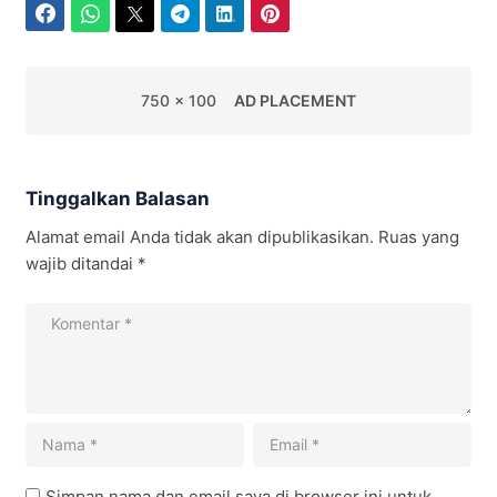
Facebook
WhatsApp
Twitter
Telegram
LinkedIn
Pinterest
750 x 100
AD PLACEMENT
Tinggalkan Balasan
Alamat email Anda tidak akan dipublikasikan.
Ruas yang
wajib ditandai
*
Simpan nama dan email saya di browser ini untuk