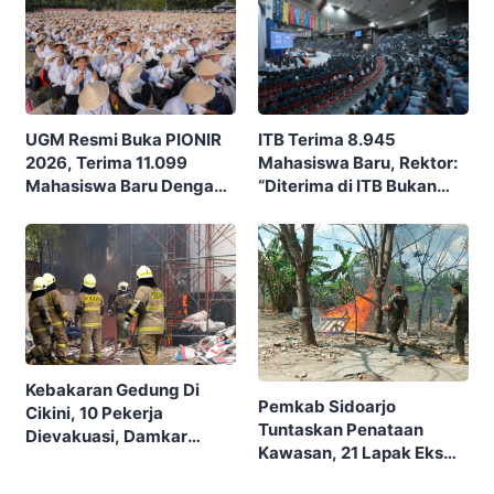
ITB Terima 8.945
UGM Resmi Buka PIONIR
Mahasiswa Baru, Rektor:
2026, Terima 11.099
“Diterima di ITB Bukan
Mahasiswa Baru Dengan
Garis Akhir, Ini Garis Awal”
Tema “Berdikari
Membangun Bangsa”
Kebakaran Gedung Di
Pemkab Sidoarjo
Cikini, 10 Pekerja
Tuntaskan Penataan
Dievakuasi, Damkar
Kawasan, 21 Lapak Eks
Kerahkan 22 Armada
Lokalisasi Krengseng
Dengan 110 Personel