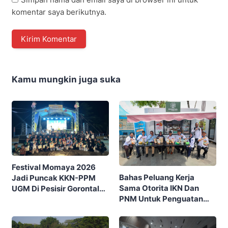
komentar saya berikutnya.
Kamu mungkin juga suka
Festival Momaya 2026
Bahas Peluang Kerja
Jadi Puncak KKN-PPM
Sama Otorita IKN Dan
UGM Di Pesisir Gorontalo,
PNM Untuk Penguatan
Ajak Masyarakat Rayakan
Ekonomi Masyarakat
Budaya Dan Potensi Desa
Nusantara