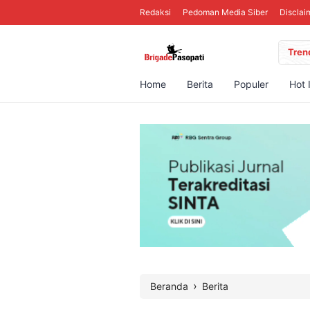
Redaksi
Pedoman Media Siber
Disclai
Tren
Home
Berita
Populer
Hot 
›
Beranda
Berita