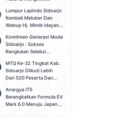
Seleksi Tahap 2
Lumpur Lapindo Sidoarjo
Pemilihan Duta Muda
Kembali Meluber Dan
Sidoarjo 2026
Wabup Hj. Mimik Idayana
Desak Solusi Konkret
Komitmen Generasi Muda
Sidoarjo : Sukses
Rangkaian Seleksi
Sampai Tahap 3
MTQ Ke-32 Tingkat Kab.
Pemilihan Duta Muda
Sidoarjo Diikuti Lebih
Sidoarjo 2026
Dari 520 Peserta Dan
Kec. Gedangan Sebagai
Anargya ITS
Juara Umum
Berangkatkan Formula EV
Mark 6.0 Menuju Jepang,
Siap Berlaga Di FSAE
2026