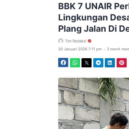
BBK 7 UNAIR Per
Lingkungan Desa
Plang Jalan Di 
Tim Redaksi
.
30 Januari 2026 7:11 pm
3 menit me
Facebook
WhatsApp
Twitter
Telegram
LinkedIn
Pinterest