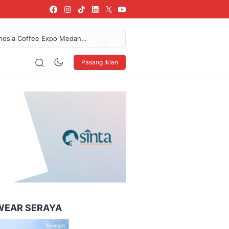
donesia Coffee Expo Medan
61,7 Miliar Dan Pendapatan
az Das’ad Latif Untuk
Pasang Iklan
 LSBU Arkindo Konstruksi
urkan Donasi Rp36,57 Juta
160 x 600
WEAR SERAYA