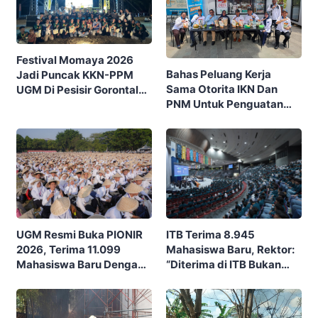
Festival Momaya 2026
Bahas Peluang Kerja
Jadi Puncak KKN-PPM
Sama Otorita IKN Dan
UGM Di Pesisir Gorontalo,
PNM Untuk Penguatan
Ajak Masyarakat Rayakan
Ekonomi Masyarakat
Budaya Dan Potensi Desa
Nusantara
ITB Terima 8.945
UGM Resmi Buka PIONIR
Mahasiswa Baru, Rektor:
2026, Terima 11.099
“Diterima di ITB Bukan
Mahasiswa Baru Dengan
Garis Akhir, Ini Garis Awal”
Tema “Berdikari
Membangun Bangsa”