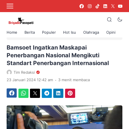
Home
Berita
Populer
Hot Isu
Olahraga
Opini
›
Beranda
Berita
Bamsoet Ingatkan Maskapai
Penerbangan Nasional Mengikuti
Standart Penerbangan Internasional
Tim Redaksi
.
23 Januari 2024 12:42 am
3 menit membaca
Facebook
WhatsApp
Twitter
Telegram
LinkedIn
Pinterest