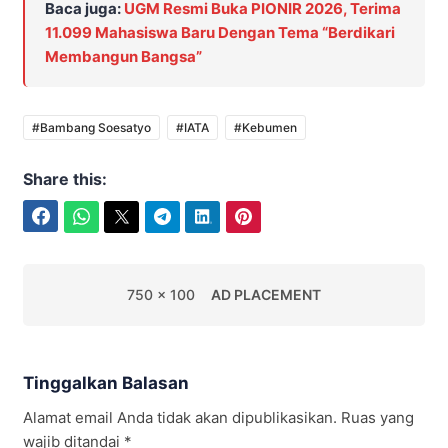
Baca juga:
UGM Resmi Buka PIONIR 2026, Terima
11.099 Mahasiswa Baru Dengan Tema “Berdikari
Membangun Bangsa”
#Bambang Soesatyo
#IATA
#Kebumen
Share this:
Facebook
WhatsApp
Twitter
Telegram
LinkedIn
Pinterest
750 x 100
AD PLACEMENT
Tinggalkan Balasan
Alamat email Anda tidak akan dipublikasikan.
Ruas yang
wajib ditandai
*