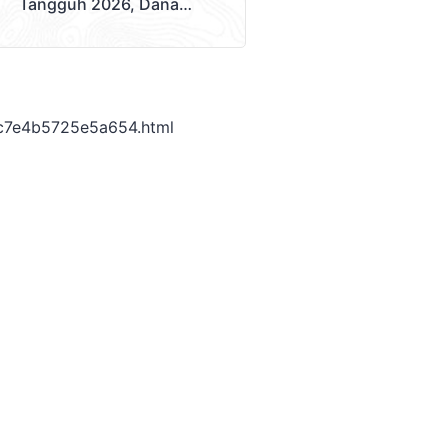
Tangguh 2026, Dana
Disalurkan Lewat
Sekolah
c7e4b5725e5a654.html