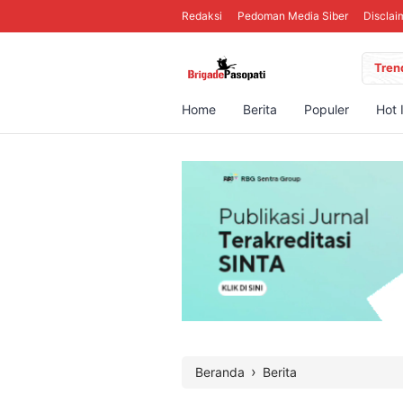
Redaksi
Pedoman Media Siber
Disclai
Tren
Home
Berita
Populer
Hot 
›
Beranda
Berita