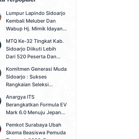
Lumpur Lapindo Sidoarjo
Kembali Meluber Dan
Wabup Hj. Mimik Idayana
Desak Solusi Konkret
MTQ Ke-32 Tingkat Kab.
Sidoarjo Diikuti Lebih
Dari 520 Peserta Dan
Kec. Gedangan Sebagai
Komitmen Generasi Muda
Juara Umum
Sidoarjo : Sukses
Rangkaian Seleksi
Sampai Tahap 3
Anargya ITS
Pemilihan Duta Muda
Berangkatkan Formula EV
Sidoarjo 2026
Mark 6.0 Menuju Jepang,
Siap Berlaga Di FSAE
Pemkot Surabaya Ubah
2026
Skema Beasiswa Pemuda