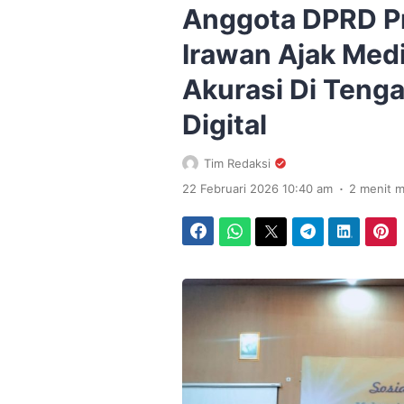
Anggota DPRD Pro
Irawan Ajak Medi
Akurasi Di Tenga
Digital
Tim Redaksi
.
22 Februari 2026 10:40 am
2 menit 
Facebook
WhatsApp
Twitter
Telegram
LinkedIn
Pinterest