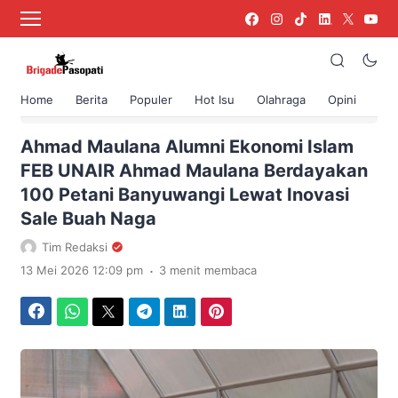
Home
Berita
Populer
Hot Isu
Olahraga
Opini
›
Beranda
Berita
Ahmad Maulana Alumni Ekonomi Islam
FEB UNAIR Ahmad Maulana Berdayakan
100 Petani Banyuwangi Lewat Inovasi
Sale Buah Naga
Tim Redaksi
.
13 Mei 2026 12:09 pm
3 menit membaca
Facebook
WhatsApp
Twitter
Telegram
LinkedIn
Pinterest