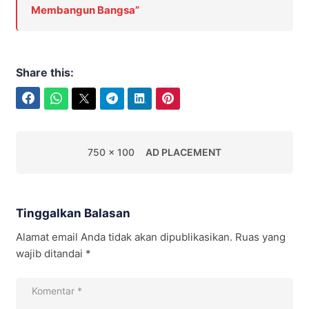
Membangun Bangsa”
Share this:
Facebook
WhatsApp
Twitter
Telegram
LinkedIn
Pinterest
750 x 100
AD PLACEMENT
Tinggalkan Balasan
Alamat email Anda tidak akan dipublikasikan.
Ruas yang
wajib ditandai
*