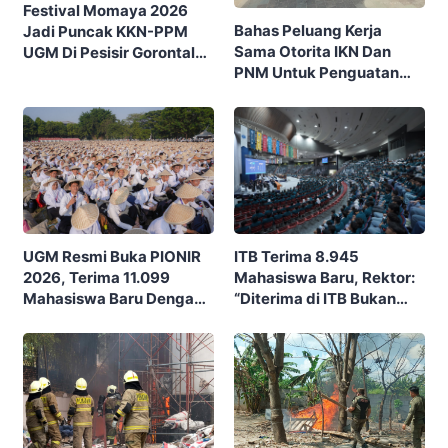
Festival Momaya 2026
Bahas Peluang Kerja
Jadi Puncak KKN-PPM
Sama Otorita IKN Dan
UGM Di Pesisir Gorontalo,
PNM Untuk Penguatan
Ajak Masyarakat Rayakan
Ekonomi Masyarakat
Budaya Dan Potensi Desa
Nusantara
ITB Terima 8.945
UGM Resmi Buka PIONIR
Mahasiswa Baru, Rektor:
2026, Terima 11.099
“Diterima di ITB Bukan
Mahasiswa Baru Dengan
Garis Akhir, Ini Garis Awal”
Tema “Berdikari
Membangun Bangsa”