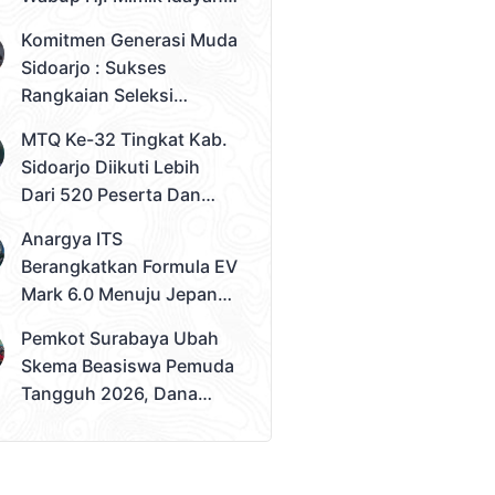
Desak Solusi Konkret
Komitmen Generasi Muda
Sidoarjo : Sukses
Rangkaian Seleksi
Sampai Tahap 3
MTQ Ke-32 Tingkat Kab.
Pemilihan Duta Muda
Sidoarjo Diikuti Lebih
Sidoarjo 2026
Dari 520 Peserta Dan
Kec. Gedangan Sebagai
Anargya ITS
Juara Umum
Berangkatkan Formula EV
Mark 6.0 Menuju Jepang,
Siap Berlaga Di FSAE
Pemkot Surabaya Ubah
2026
Skema Beasiswa Pemuda
Tangguh 2026, Dana
Disalurkan Lewat
Sekolah