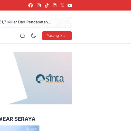
61,7 Miliar Dan Pendapatan
urkan Donasi Rp36,57 Juta
arang, SPPG Karangturi
Pasang Iklan
NDO Ke XXXV Di Makassar
blik, Telusuri Jejak Tokoh
160 x 600
WEAR SERAYA