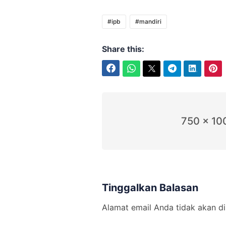
#ipb
#mandiri
Share this:
Facebook
WhatsApp
Twitter
Telegram
LinkedIn
Pinterest
750 x 10
Tinggalkan Balasan
Alamat email Anda tidak akan di