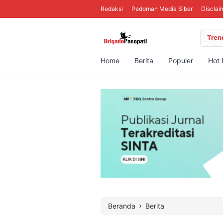
Redaksi
Pedoman Media Siber
Disclai
Tren
Home
Berita
Populer
Hot 
›
Beranda
Berita