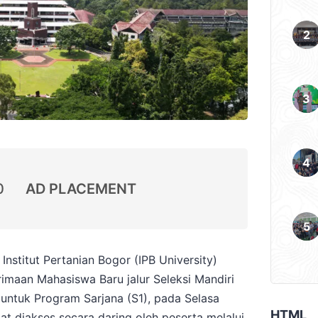
0
AD PLACEMENT
nstitut Pertanian Bogor (IPB University)
maan Mahasiswa Baru jalur Seleksi Mandiri
untuk Program Sarjana (S1), pada Selasa
HTML
t diakses secara daring oleh peserta melalui