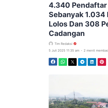
4.340 Pendaftar 
Sebanyak 1.034 
Lolos Dan 308 P
Cadangan
Tim Redaksi
.
5 Juli 2025 11:35 am
2 menit memba
Facebook
WhatsApp
Twitter
Telegram
LinkedIn
Pinterest