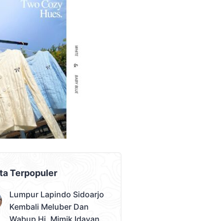
AD PLACEMENT
ta Terpopuler
Lumpur Lapindo Sidoarjo
Kembali Meluber Dan
Wabup Hj. Mimik Idayana