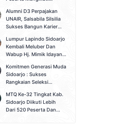
Seleksi Tahap 2
Alumni D3 Perpajakan
Pemilihan Duta Muda
UNAIR, Salsabila Silsilia
Sidoarjo 2026
Sukses Bangun Karier
Sebagai Konsultan Pajak
Lumpur Lapindo Sidoarjo
Muda
Kembali Meluber Dan
Wabup Hj. Mimik Idayana
Desak Solusi Konkret
Komitmen Generasi Muda
Sidoarjo : Sukses
Rangkaian Seleksi
Sampai Tahap 3
MTQ Ke-32 Tingkat Kab.
Pemilihan Duta Muda
Sidoarjo Diikuti Lebih
Sidoarjo 2026
Dari 520 Peserta Dan
Kec. Gedangan Sebagai
Juara Umum