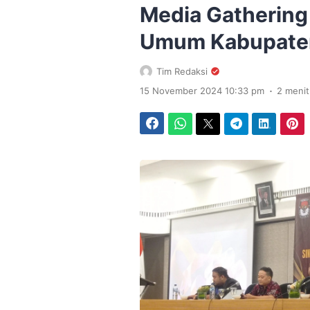
Media Gathering
Umum Kabupaten
Tim Redaksi
.
15 November 2024 10:33 pm
2 meni
Facebook
WhatsApp
Twitter
Telegram
LinkedIn
Pinterest