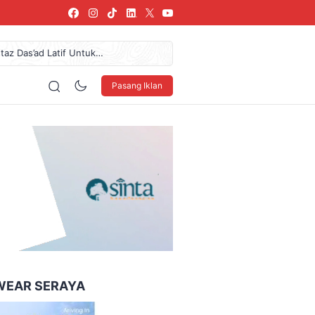
az Das’ad Latif Untuk
donesia Coffee Expo Medan
61,7 Miliar Dan Pendapatan
Pasang Iklan
 LSBU Arkindo Konstruksi
urkan Donasi Rp36,57 Juta
160 x 600
WEAR SERAYA