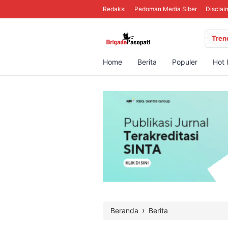
Redaksi
Pedoman Media Siber
Disclai
Tren
Home
Berita
Populer
Hot 
›
Beranda
Berita