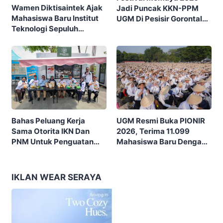
Wamen Diktisaintek Ajak
Jadi Puncak KKN-PPM
Mahasiswa Baru Institut
UGM Di Pesisir Gorontalo,
Teknologi Sepuluh
Ajak Masyarakat Rayakan
Nopember (ITS) Berpikir
Budaya Dan Potensi Desa
Kritis Hadapi Euforia AI
UGM Resmi Buka PIONIR
Bahas Peluang Kerja
2026, Terima 11.099
Sama Otorita IKN Dan
Mahasiswa Baru Dengan
PNM Untuk Penguatan
Tema “Berdikari
Ekonomi Masyarakat
Membangun Bangsa”
Nusantara
IKLAN WEAR SERAYA