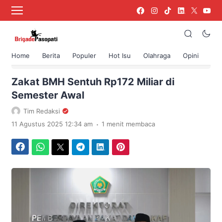
Home
Berita
Populer
Hot Isu
Olahraga
Opini
›
Beranda
Berita
Zakat BMH Sentuh Rp172 Miliar di
Semester Awal
Tim Redaksi
.
11 Agustus 2025 12:34 am
1 menit membaca
Facebook
WhatsApp
Twitter
Telegram
LinkedIn
Pinterest