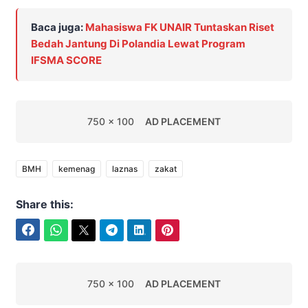
Baca juga:
Mahasiswa FK UNAIR Tuntaskan Riset
Bedah Jantung Di Polandia Lewat Program
IFSMA SCORE
750 x 100
AD PLACEMENT
BMH
kemenag
laznas
zakat
Share this:
Facebook
WhatsApp
Twitter
Telegram
LinkedIn
Pinterest
750 x 100
AD PLACEMENT