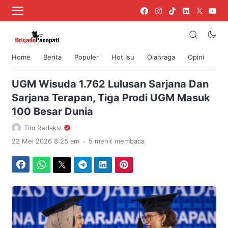
Home
Berita
Populer
Hot Isu
Olahraga
Opini
›
Beranda
Berita
UGM Wisuda 1.762 Lulusan Sarjana Dan
Sarjana Terapan, Tiga Prodi UGM Masuk
100 Besar Dunia
Tim Redaksi
.
22 Mei 2026 8:25 am
5 menit membaca
Facebook
WhatsApp
Twitter
Telegram
LinkedIn
Pinterest