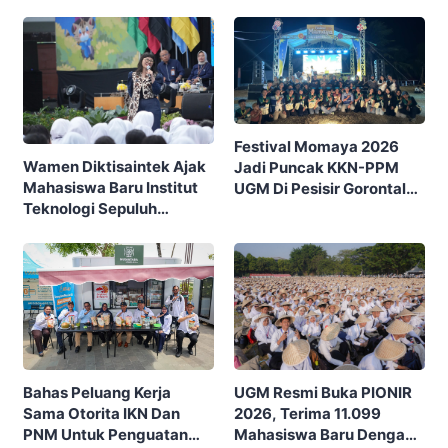
Lewat Program IFSMA
Pengunjung
SCORE
Festival Momaya 2026
Wamen Diktisaintek Ajak
Jadi Puncak KKN-PPM
Mahasiswa Baru Institut
UGM Di Pesisir Gorontalo,
Teknologi Sepuluh
Ajak Masyarakat Rayakan
Nopember (ITS) Berpikir
Budaya Dan Potensi Desa
Kritis Hadapi Euforia AI
UGM Resmi Buka PIONIR
Bahas Peluang Kerja
2026, Terima 11.099
Sama Otorita IKN Dan
Mahasiswa Baru Dengan
PNM Untuk Penguatan