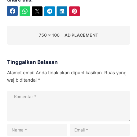
Facebook
WhatsApp
Twitter
Telegram
LinkedIn
Pinterest
750 x 100
AD PLACEMENT
Tinggalkan Balasan
Alamat email Anda tidak akan dipublikasikan.
Ruas yang
wajib ditandai
*