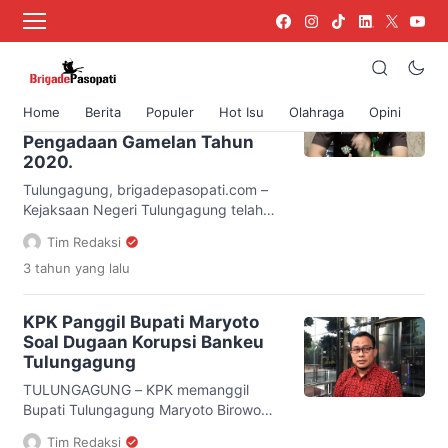
Korupsi
Kejari Tulungagung
Kembangkan Penyelidikan
Home
Berita
Populer
Hot Isu
Olahraga
Opini
Khusus Kasus Dugaan Korupsi
Pengadaan Gamelan Tahun
2020.
Tulungagung, brigadepasopati.com –
Kejaksaan Negeri Tulungagung telah
menetapkan dua orang tersangka
Tim Redaksi
pengadaan gamelan oleh Dinas
3 tahun
yang lalu
Pendidikan Tulungagung Tahun
Anggaran 2020. Penetapan 2 orang
tersangka pada 22 Juli 2023 lalu, kini
KPK Panggil Bupati Maryoto
penyelidikan kasus ini naik ke tahap
Soal Dugaan Korupsi Bankeu
penyelidikan khusus untuk
Tulungagung
pengembangan. Seperti diketahui
Kejari Tulungagung telah menetapkan
TULUNGAGUNG – KPK memanggil
dua orang tersangka yaitu pejabat
Bupati Tulungagung Maryoto Birowo
PPK […]
terkait kasus dugaan korupsi bantuan
Tim Redaksi