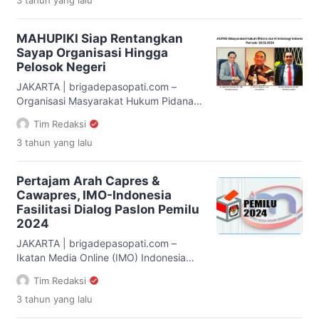
3 tahun
yang lalu
Jumat (12/1) siang. Dalam agenda
tersebut, pihak IMO-Indonesia diwakili
langsung oleh Ketua umum Yakub F.
MAHUPIKI Siap Rentangkan
Ismail bersama Ketua Dewan Pengawas
Sayap Organisasi Hingga
Firman Wijaya. Dalam pertemuan itu,
Pelosok Negeri
kedua pihak saling bertukar
pandangan seputar perkembangan
JAKARTA | brigadepasopati.com –
dan dinamika pers di […]
Organisasi Masyarakat Hukum Pidana
dan Kriminologi Indonesia (MAHUPIKI)
Tim Redaksi
siap memperluas jejaring organisasi
3 tahun
yang lalu
hingga ke daerah-daerah. Hal itu
disampaikan pemerhati MAHUPIKI
Yakub F. Ismail kepada media ini di
Pertajam Arah Capres &
Jakarta, Kamis, 21 Desember 2023.
Cawapres, IMO-Indonesia
Menurut Yakub, MAHUPIKI merupakan
Fasilitasi Dialog Paslon Pemilu
sebuah wadah intelektual dan adkovasi
2024
hukum yang tumbuh atas semangat
menebar kebajikan sosial dan keadilan
JAKARTA | brigadepasopati.com –
[…]
Ikatan Media Online (IMO) Indonesia
tergerak untuk memberikan informasi
Tim Redaksi
sekaligus mengedukasi masyarakat
3 tahun
yang lalu
tentang Pemilu 2024. Ketua Umum
IMO-Indonesia Yakub F. Ismail