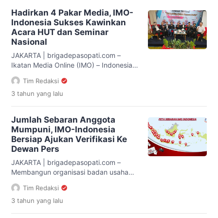
mengatakan, organisasinya kini
Hadirkan 4 Pakar Media, IMO-
menaruh komitmen tinggi dalam
Indonesia Sukses Kawinkan
mencerdaskan masyarakat menuju
Acara HUT dan Seminar
agenda elektoral akan datang. “Kita
Nasional
menginginkan supaya masyarakat
(pemilih) mempunyai informasi yang
JAKARTA | brigadepasopati.com –
cukup sekaligus kesadaran tinggi
Ikatan Media Online (IMO) – Indonesia
menyambut Pemilu 2024 mendatang,”
resmi menggelar acara Hari Ulang
Tim Redaksi
[…]
Tahun (HUT) ke-6 dirangkaikan dengan
3 tahun
yang lalu
Seminar Nasional yang berlangsung di
Sparks Life Hotel Jakarta, Sabtu
(11/11). Ketua umum IMO – Indonesia
Jumlah Sebaran Anggota
Yakub F. Ismail mengaku puas atas
Mumpuni, IMO-Indonesia
terlaksananya dua agenda penting
Bersiap Ajukan Verifikasi Ke
yang dihelat secara bersamaan. “Tentu
Dewan Pers
ini baru kali pertama […]
JAKARTA | brigadepasopati.com –
Membangun organisasi badan usaha
media bukanlah hal mudah. Semua
Tim Redaksi
butuh keseriusan dan kekompakan
3 tahun
yang lalu
untuk bisa maju. Belum lagi, adanya
ketentuan yang harus dapat dipenuhi