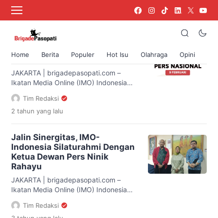
IMO Indonesia
Momentum Hari Pers di Pemilu
2024, IMO-Indonesia: Jaga
Home
Berita
Populer
Hot Isu
Olahraga
Opini
Keutuhan Bangsa
JAKARTA | brigadepasopati.com –
Ikatan Media Online (IMO) Indonesia
mengajak masyarakat agar senantiasa
Tim Redaksi
menjaga keutuhan bangsa di
2 tahun
yang lalu
momentum peringatan Hari Pers
Nasional yang jatuh pada Jumat, 9
Februari 2024. “Peringatan Hari Pers
Jalin Sinergitas, IMO-
Nasional kali ini bertepatan dengan
Indonesia Silaturahmi Dengan
momen Pemilu 2024. Tentu banyak
Ketua Dewan Pers Ninik
dinamika yang terjadi. Untuk itu, kami
Rahayu
mengajak seluruh elemen masyarakat
untuk sama-sama menjaga […]
JAKARTA | brigadepasopati.com –
Ikatan Media Online (IMO) Indonesia
menggelar kegiatan silaturahmi dengan
Tim Redaksi
Ketua Dewan Pers Ninik Rahayu pada