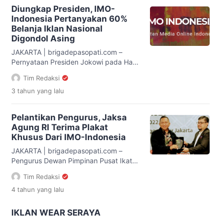
organisasi bersangkutan agar mampu
Diungkap Presiden, IMO-
survive dan sesuai regulasi berlaku.
Indonesia Pertanyakan 60%
Tidak hanya itu, organisasi juga harus
Belanja Iklan Nasional
bisa menjadi rumah besar bagi pelaku
Digondol Asing
usaha di bidang media untuk menjadi
[…]
JAKARTA | brigadepasopati.com –
Pernyataan Presiden Jokowi pada Hari
Pers Nasional 2023 pada Kamis 9
Tim Redaksi
Februari 2023 kemarin di Medan
3 tahun
yang lalu
Sumatera Utara membuat publik dan
pengusaha media nasional tercengang.
Bagaimana tidak, presiden dengan
Pelantikan Pengurus, Jaksa
jelas dan akurat menyebut bahwa 60
Agung RI Terima Plakat
persen belanja iklan nasional diambil
Khusus Dari IMO-Indonesia
asing. “Kenapa bisa begitu?” tukas
Ketua Umum Ikatan Media Online
JAKARTA | brigadepasopati.com –
(IMO)-Indonesia […]
Pengurus Dewan Pimpinan Pusat Ikatan
Media Online (IMO)-Indonesia periode
Tim Redaksi
2022-2027 akhirnya resmi dilantik pada
4 tahun
yang lalu
Jumat, 9 Desember di Sparks Life
Hotel, Mangga Besar, Jakarta. Turut
hadir dalam pelantikan tersebut antara
IKLAN WEAR SERAYA
lain perwakilan Mabes Polri,