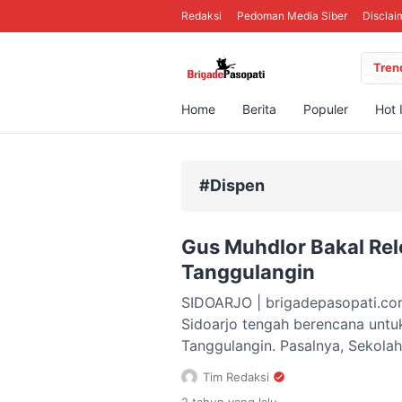
Redaksi
Pedoman Media Siber
Disclai
Tren
Home
Berita
Populer
Hot 
#Dispen
Gus Muhdlor Bakal Re
Tanggulangin
SIDOARJO | brigadepasopati.co
Sidoarjo tengah berencana unt
Tanggulangin. Pasalnya, Sekol
berada di Desa Kedungbanteng 
Tim Redaksi
musim hujan selalu banjir. Meski