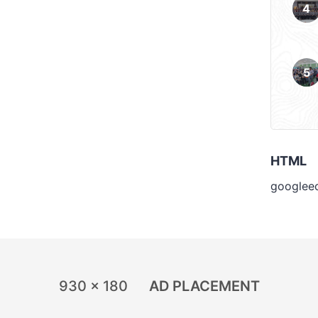
HTML
googlee
930 x 180
AD PLACEMENT