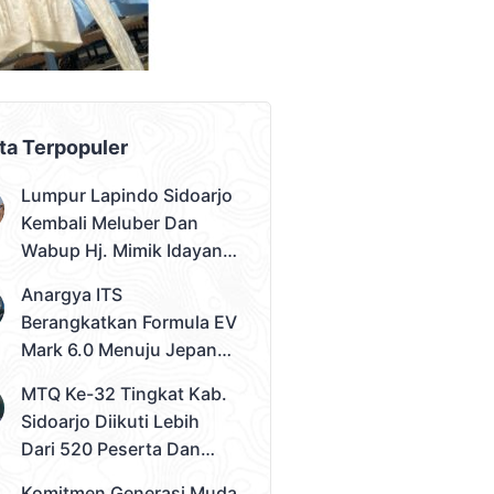
AD PLACEMENT
ta Terpopuler
Lumpur Lapindo Sidoarjo
Kembali Meluber Dan
Wabup Hj. Mimik Idayana
Desak Solusi Konkret
Anargya ITS
Berangkatkan Formula EV
Mark 6.0 Menuju Jepang,
Siap Berlaga Di FSAE
MTQ Ke-32 Tingkat Kab.
2026
Sidoarjo Diikuti Lebih
Dari 520 Peserta Dan
Kec. Gedangan Sebagai
Komitmen Generasi Muda