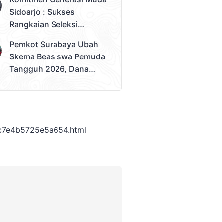
Juara Umum
Sidoarjo : Sukses
Rangkaian Seleksi
Sampai Tahap 3
Pemkot Surabaya Ubah
Pemilihan Duta Muda
Skema Beasiswa Pemuda
Sidoarjo 2026
Tangguh 2026, Dana
Disalurkan Lewat
Sekolah
c7e4b5725e5a654.html