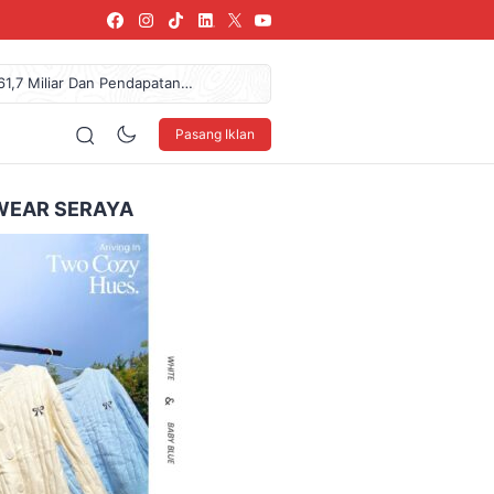
61,7 Miliar Dan Pendapatan
arang, SPPG Karangturi
urkan Donasi Rp36,57 Juta
Pasang Iklan
NDO Ke XXXV Di Makassar
blik, Telusuri Jejak Tokoh
WEAR SERAYA
160 x 600