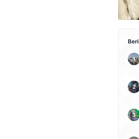
ggian halaman hingga
. Bupati Sidoarjo Ahmad
f relokasi sekolah ini
Beri