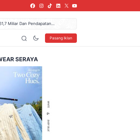
61,7 Miliar Dan Pendapatan
urkan Donasi Rp36,57 Juta
arang, SPPG Karangturi
Pasang Iklan
NDO Ke XXXV Di Makassar
blik, Telusuri Jejak Tokoh
WEAR SERAYA
160 x 600