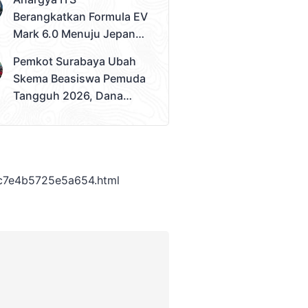
Juara Umum
Berangkatkan Formula EV
Mark 6.0 Menuju Jepang,
Siap Berlaga Di FSAE
Pemkot Surabaya Ubah
2026
Skema Beasiswa Pemuda
Tangguh 2026, Dana
Disalurkan Lewat
Sekolah
c7e4b5725e5a654.html