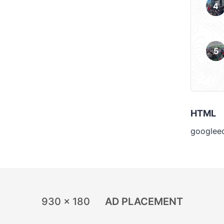
HTML
googlee
930 x 180
AD PLACEMENT