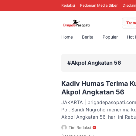
Redaksi
Pedoman Media Siber
Disclai
Tren
Home
Berita
Populer
Hot 
#Akpol Angkatan 56
Kadiv Humas Terima K
Akpol Angkatan 56
JAKARTA | brigadepasopati.com –
Pol. Sandi Nugroho menerima kun
Akpol Angkatan 56, hari ini Rab
sambutannya, Kadiv Humas men
Tim Redaksi
datang kepada para taruna dan