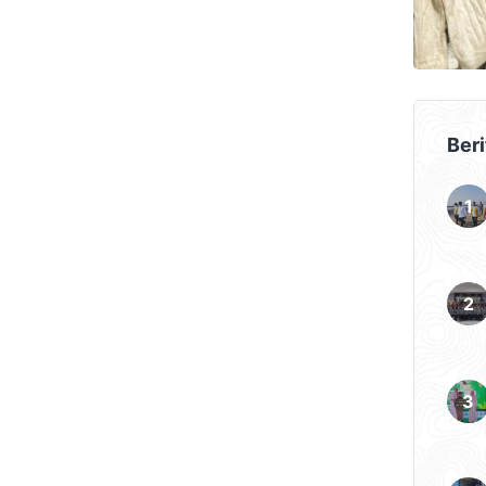
mana diketahui, humas
olri. “Humas selalu hadir
 baik […]
Beri