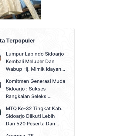
AD PLACEMENT
ta Terpopuler
Lumpur Lapindo Sidoarjo
Kembali Meluber Dan
Wabup Hj. Mimik Idayana
Desak Solusi Konkret
Komitmen Generasi Muda
Sidoarjo : Sukses
Rangkaian Seleksi
Sampai Tahap 3
MTQ Ke-32 Tingkat Kab.
Pemilihan Duta Muda
Sidoarjo Diikuti Lebih
Sidoarjo 2026
Dari 520 Peserta Dan
Kec. Gedangan Sebagai
Anargya ITS