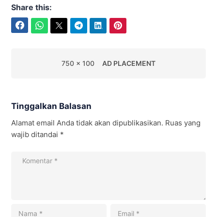
Share this:
Facebook
WhatsApp
Twitter
Telegram
LinkedIn
Pinterest
750 x 100
AD PLACEMENT
Tinggalkan Balasan
Alamat email Anda tidak akan dipublikasikan.
Ruas yang
wajib ditandai
*