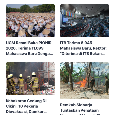
Ekonomi Masyarakat
Budaya Dan Potensi Desa
Nusantara
ITB Terima 8.945
UGM Resmi Buka PIONIR
Mahasiswa Baru, Rektor:
2026, Terima 11.099
“Diterima di ITB Bukan
Mahasiswa Baru Dengan
Garis Akhir, Ini Garis Awal”
Tema “Berdikari
Membangun Bangsa”
Kebakaran Gedung Di
Pemkab Sidoarjo
Cikini, 10 Pekerja
Tuntaskan Penataan
Dievakuasi, Damkar