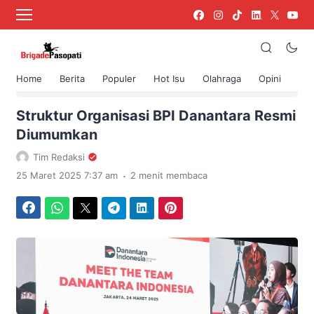
Home
Berita
Populer
Hot Isu
Olahraga
Opini
›
Beranda
Berita
Struktur Organisasi BPI Danantara Resmi
Diumumkan
Tim Redaksi
.
25 Maret 2025 7:37 am
2 menit membaca
Facebook
WhatsApp
Twitter
Telegram
LinkedIn
Pinterest