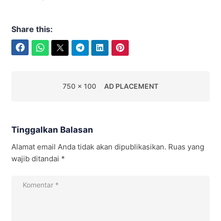
Share this:
Facebook
WhatsApp
Twitter
Telegram
LinkedIn
Pinterest
750 x 100
AD PLACEMENT
Tinggalkan Balasan
Alamat email Anda tidak akan dipublikasikan.
Ruas yang
wajib ditandai
*