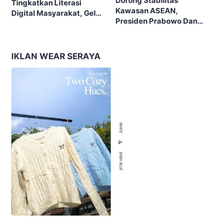
Dorong Stabilitas
Tingkatkan Literasi
Kawasan ASEAN,
Digital Masyarakat, Gelar
Presiden Prabowo Dan
Sosialisasi SIGAP DIGITAL
PM Tailan Sepakat
Di Desa Cangakan
Perkuat Kemitraan
Strategis
IKLAN WEAR SERAYA