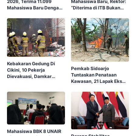
Mahasiswa Baru, Rektor:
2026, Terima 11.099
“Diterima di ITB Bukan
Mahasiswa Baru Dengan
Garis Akhir, Ini Garis Awal”
Tema “Berdikari
Membangun Bangsa”
Kebakaran Gedung Di
Pemkab Sidoarjo
Cikini, 10 Pekerja
Tuntaskan Penataan
Dievakuasi, Damkar
Kawasan, 21 Lapak Eks
Kerahkan 22 Armada
Lokalisasi Krengseng
Dengan 110 Personel
Diratakan
Mahasiswa BBK 8 UNAIR