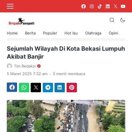
Home
Berita
Populer
Hot Isu
Olahraga
Opini
›
Beranda
Berita
Sejumlah Wilayah Di Kota Bekasi Lumpuh
Akibat Banjir
Tim Redaksi
.
5 Maret 2025 7:32 am
3 menit membaca
Facebook
WhatsApp
Twitter
Telegram
LinkedIn
Pinterest