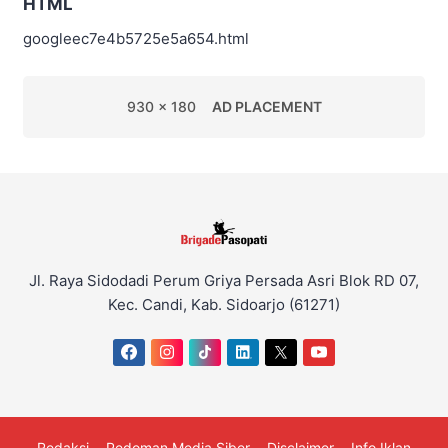
HTML
googleec7e4b5725e5a654.html
930 x 180
AD PLACEMENT
Jl. Raya Sidodadi Perum Griya Persada Asri Blok RD 07,
Kec. Candi, Kab. Sidoarjo (61271)
Redaksi
Pedoman Media Siber
Disclaimer
Info Iklan