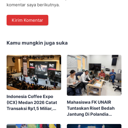
komentar saya berikutnya.
Kamu mungkin juga suka
Indonesia Coffee Expo
Mahasiswa FK UNAIR
(ICX) Medan 2026 Catat
Tuntaskan Riset Bedah
Transaksi Rp1,5 Miliar,
Jantung Di Polandia
Ditutup Dengan 7.700
Lewat Program IFSMA
Pengunjung
SCORE