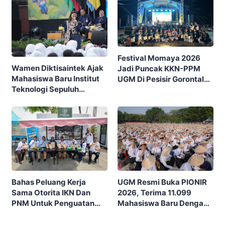
Festival Momaya 2026
Wamen Diktisaintek Ajak
Jadi Puncak KKN-PPM
Mahasiswa Baru Institut
UGM Di Pesisir Gorontalo,
Teknologi Sepuluh
Ajak Masyarakat Rayakan
Nopember (ITS) Berpikir
Budaya Dan Potensi Desa
Kritis Hadapi Euforia AI
UGM Resmi Buka PIONIR
Bahas Peluang Kerja
2026, Terima 11.099
Sama Otorita IKN Dan
Mahasiswa Baru Dengan
PNM Untuk Penguatan
Tema “Berdikari
Ekonomi Masyarakat
Membangun Bangsa”
Nusantara