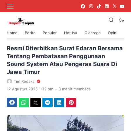
Home
Berita
Populer
Hot Isu
Olahraga
Opini
›
Beranda
Berita
Resmi Diterbitkan Surat Edaran Bersama
Tentang Pembatasan Penggunaan
Sound System Atau Pengeras Suara Di
Jawa Timur
Tim Redaksi
.
12 Agustus 2025 1:32 pm
3 menit membaca
Facebook
WhatsApp
Twitter
Telegram
LinkedIn
Pinterest