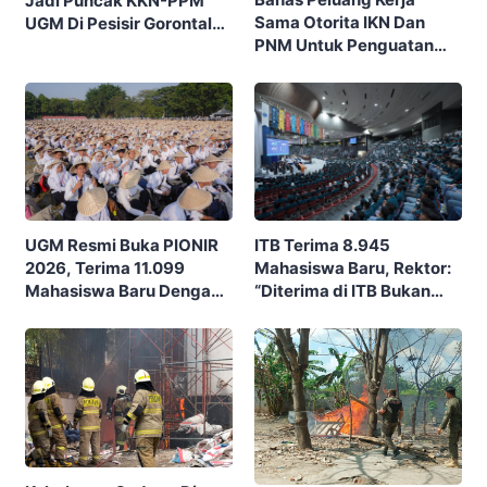
Jadi Puncak KKN-PPM
Sama Otorita IKN Dan
UGM Di Pesisir Gorontalo,
PNM Untuk Penguatan
Ajak Masyarakat Rayakan
Ekonomi Masyarakat
Budaya Dan Potensi Desa
Nusantara
ITB Terima 8.945
UGM Resmi Buka PIONIR
Mahasiswa Baru, Rektor:
2026, Terima 11.099
“Diterima di ITB Bukan
Mahasiswa Baru Dengan
Garis Akhir, Ini Garis Awal”
Tema “Berdikari
Membangun Bangsa”