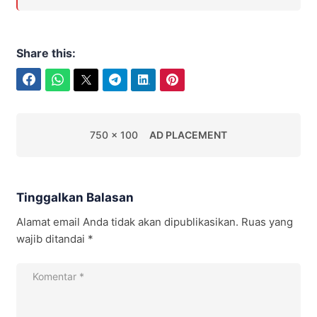
Share this:
Facebook
WhatsApp
Twitter
Telegram
LinkedIn
Pinterest
750 x 100
AD PLACEMENT
Tinggalkan Balasan
Alamat email Anda tidak akan dipublikasikan.
Ruas yang
wajib ditandai
*