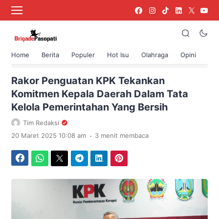
Home
Berita
Populer
Hot Isu
Olahraga
Opini
›
Beranda
Hot Isu
Rakor Penguatan KPK Tekankan
Komitmen Kepala Daerah Dalam Tata
Kelola Pemerintahan Yang Bersih
Tim Redaksi
.
20 Maret 2025 10:08 am
3 menit membaca
Facebook
WhatsApp
Twitter
Telegram
LinkedIn
Pinterest