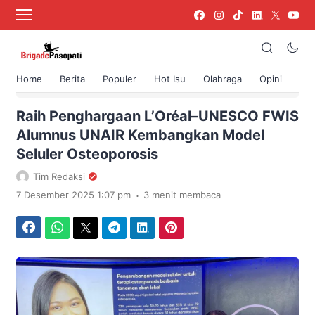
Home
Berita
Populer
Hot Isu
Olahraga
Opini
›
Beranda
Berita
Raih Penghargaan L’Oréal–UNESCO FWIS
Alumnus UNAIR Kembangkan Model
Seluler Osteoporosis
Tim Redaksi
.
7 Desember 2025 1:07 pm
3 menit membaca
Facebook
WhatsApp
Twitter
Telegram
LinkedIn
Pinterest