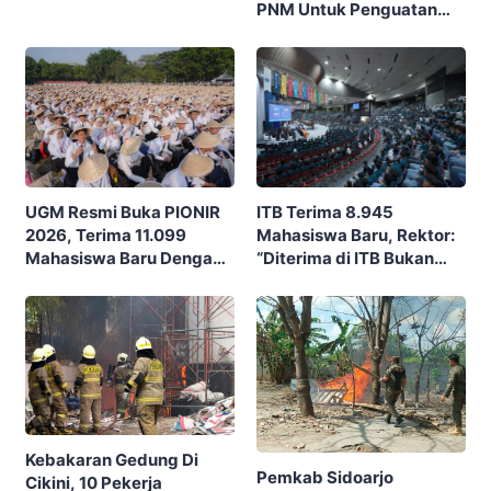
PNM Untuk Penguatan
Ajak Masyarakat Rayakan
Ekonomi Masyarakat
Budaya Dan Potensi Desa
Nusantara
ITB Terima 8.945
UGM Resmi Buka PIONIR
Mahasiswa Baru, Rektor:
2026, Terima 11.099
“Diterima di ITB Bukan
Mahasiswa Baru Dengan
Garis Akhir, Ini Garis Awal”
Tema “Berdikari
Membangun Bangsa”
Kebakaran Gedung Di
Pemkab Sidoarjo
Cikini, 10 Pekerja