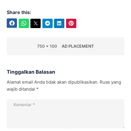
Share this:
Facebook
WhatsApp
Twitter
Telegram
LinkedIn
Pinterest
750 x 100
AD PLACEMENT
Tinggalkan Balasan
Alamat email Anda tidak akan dipublikasikan.
Ruas yang
wajib ditandai
*