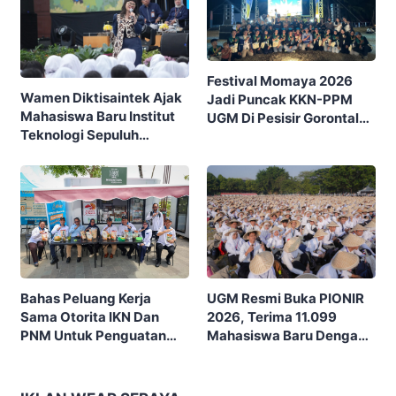
Festival Momaya 2026
Wamen Diktisaintek Ajak
Jadi Puncak KKN-PPM
Mahasiswa Baru Institut
UGM Di Pesisir Gorontalo,
Teknologi Sepuluh
Ajak Masyarakat Rayakan
Nopember (ITS) Berpikir
Budaya Dan Potensi Desa
Kritis Hadapi Euforia AI
UGM Resmi Buka PIONIR
Bahas Peluang Kerja
2026, Terima 11.099
Sama Otorita IKN Dan
Mahasiswa Baru Dengan
PNM Untuk Penguatan
Tema “Berdikari
Ekonomi Masyarakat
Membangun Bangsa”
Nusantara