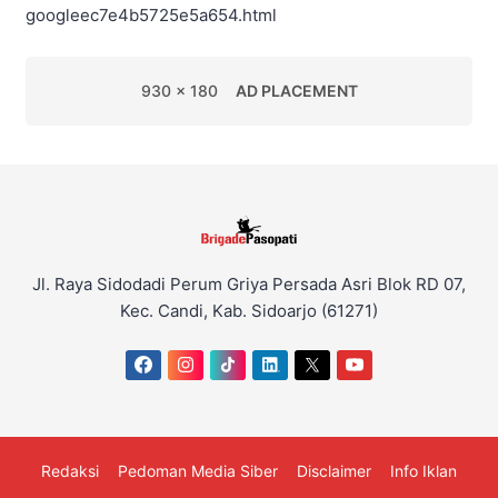
googleec7e4b5725e5a654.html
930 x 180
AD PLACEMENT
Jl. Raya Sidodadi Perum Griya Persada Asri Blok RD 07,
Kec. Candi, Kab. Sidoarjo (61271)
Redaksi
Pedoman Media Siber
Disclaimer
Info Iklan