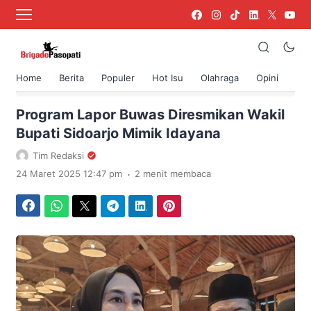
Home
Berita
Populer
Hot Isu
Olahraga
Opini
›
Beranda
Berita
Program Lapor Buwas Diresmikan Wakil
Bupati Sidoarjo Mimik Idayana
Tim Redaksi
.
24 Maret 2025 12:47 pm
2 menit membaca
Facebook
WhatsApp
Twitter
Telegram
LinkedIn
Pinterest