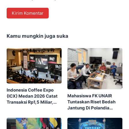
Kamu mungkin juga suka
Indonesia Coffee Expo
Mahasiswa FK UNAIR
(ICX) Medan 2026 Catat
Tuntaskan Riset Bedah
Transaksi Rp1,5 Miliar,
Jantung Di Polandia
Ditutup Dengan 7.700
Lewat Program IFSMA
Pengunjung
SCORE