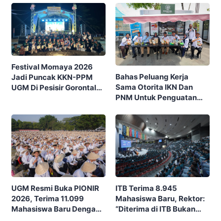
Festival Momaya 2026
Bahas Peluang Kerja
Jadi Puncak KKN-PPM
Sama Otorita IKN Dan
UGM Di Pesisir Gorontalo,
PNM Untuk Penguatan
Ajak Masyarakat Rayakan
Ekonomi Masyarakat
Budaya Dan Potensi Desa
Nusantara
ITB Terima 8.945
UGM Resmi Buka PIONIR
Mahasiswa Baru, Rektor:
2026, Terima 11.099
“Diterima di ITB Bukan
Mahasiswa Baru Dengan
Garis Akhir, Ini Garis Awal”
Tema “Berdikari