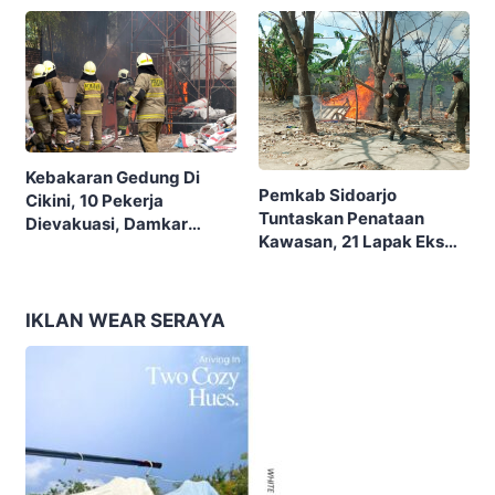
Membangun Bangsa”
Kebakaran Gedung Di
Pemkab Sidoarjo
Cikini, 10 Pekerja
Tuntaskan Penataan
Dievakuasi, Damkar
Kawasan, 21 Lapak Eks
Kerahkan 22 Armada
Lokalisasi Krengseng
Dengan 110 Personel
Diratakan
IKLAN WEAR SERAYA