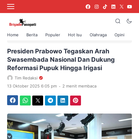
Home
Berita
Populer
Hot Isu
Olahraga
Opini
›
Beranda
Berita
Presiden Prabowo Tegaskan Arah
Swasembada Nasional Dan Dukung
Reformasi Pupuk Hingga Irigasi
Tim Redaksi
.
13 Oktober 2025 6:05 pm
2 menit membaca
Facebook
WhatsApp
Twitter
Telegram
LinkedIn
Pinterest