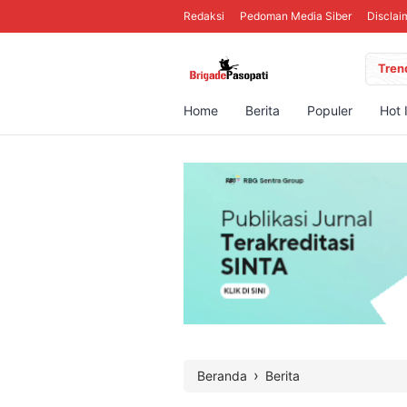
Redaksi
Pedoman Media Siber
Disclai
Tren
Home
Berita
Populer
Hot 
›
Beranda
Berita