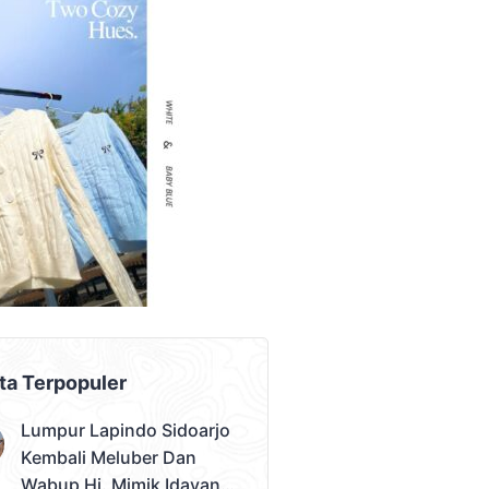
AD PLACEMENT
ta Terpopuler
Lumpur Lapindo Sidoarjo
Kembali Meluber Dan
Wabup Hj. Mimik Idayana