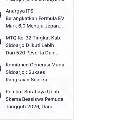
Desak Solusi Konkret
Anargya ITS
Berangkatkan Formula EV
Mark 6.0 Menuju Jepang,
Siap Berlaga Di FSAE
MTQ Ke-32 Tingkat Kab.
2026
Sidoarjo Diikuti Lebih
Dari 520 Peserta Dan
Kec. Gedangan Sebagai
Komitmen Generasi Muda
Juara Umum
Sidoarjo : Sukses
Rangkaian Seleksi
Sampai Tahap 3
Pemkot Surabaya Ubah
Pemilihan Duta Muda
Skema Beasiswa Pemuda
Sidoarjo 2026
Tangguh 2026, Dana
Disalurkan Lewat
Sekolah