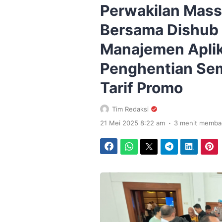
Perwakilan Mass
Bersama Dishub 
Manajemen Aplik
Penghentian Sem
Tarif Promo
Tim Redaksi
.
21 Mei 2025 8:22 am
3 menit memba
Facebook
WhatsApp
Twitter
Telegram
LinkedIn
Pinterest