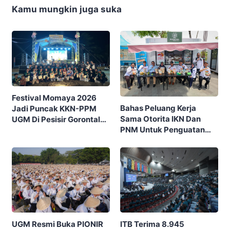
Kamu mungkin juga suka
Festival Momaya 2026
Bahas Peluang Kerja
Jadi Puncak KKN-PPM
Sama Otorita IKN Dan
UGM Di Pesisir Gorontalo,
PNM Untuk Penguatan
Ajak Masyarakat Rayakan
Ekonomi Masyarakat
Budaya Dan Potensi Desa
Nusantara
ITB Terima 8.945
UGM Resmi Buka PIONIR