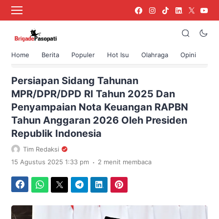
Home
Berita
Populer
Hot Isu
Olahraga
Opini
›
Beranda
Berita
Persiapan Sidang Tahunan
MPR/DPR/DPD RI Tahun 2025 Dan
Penyampaian Nota Keuangan RAPBN
Tahun Anggaran 2026 Oleh Presiden
Republik Indonesia
Tim Redaksi
.
15 Agustus 2025 1:33 pm
2 menit membaca
Facebook
WhatsApp
Twitter
Telegram
LinkedIn
Pinterest