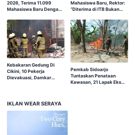
Mahasiswa Baru, Rektor:
2026, Terima 11.099
“Diterima di ITB Bukan
Mahasiswa Baru Dengan
Garis Akhir, Ini Garis Awal”
Tema “Berdikari
Membangun Bangsa”
Kebakaran Gedung Di
Pemkab Sidoarjo
Cikini, 10 Pekerja
Tuntaskan Penataan
Dievakuasi, Damkar
Kawasan, 21 Lapak Eks
Kerahkan 22 Armada
Lokalisasi Krengseng
Dengan 110 Personel
Diratakan
IKLAN WEAR SERAYA