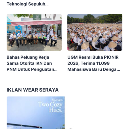
Teknologi Sepuluh
Ajak Masyarakat Rayakan
Nopember (ITS) Berpikir
Budaya Dan Potensi Desa
Kritis Hadapi Euforia AI
UGM Resmi Buka PIONIR
Bahas Peluang Kerja
2026, Terima 11.099
Sama Otorita IKN Dan
Mahasiswa Baru Dengan
PNM Untuk Penguatan
Tema “Berdikari
Ekonomi Masyarakat
Membangun Bangsa”
Nusantara
IKLAN WEAR SERAYA