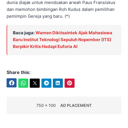
dunia diajak untuk mendoakan arwah Paus Fransiskus
dan memohon bimbingan Roh Kudus dalam pemilihan
pemimpin Gereja yang baru.​ (*)
Baca juga:
Wamen Diktisaintek Ajak Mahasiswa
Baru Institut Teknologi Sepuluh Nopember (ITS)
Berpikir Kritis Hadapi Euforia AI
Share this:
Facebook
WhatsApp
Twitter
Telegram
LinkedIn
Pinterest
750 x 100
AD PLACEMENT