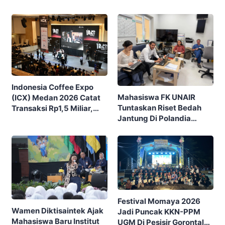
Indonesia Coffee Expo
Mahasiswa FK UNAIR
(ICX) Medan 2026 Catat
Tuntaskan Riset Bedah
Transaksi Rp1,5 Miliar,
Jantung Di Polandia
Ditutup Dengan 7.700
Lewat Program IFSMA
Pengunjung
SCORE
Festival Momaya 2026
Wamen Diktisaintek Ajak
Jadi Puncak KKN-PPM
Mahasiswa Baru Institut
UGM Di Pesisir Gorontalo,