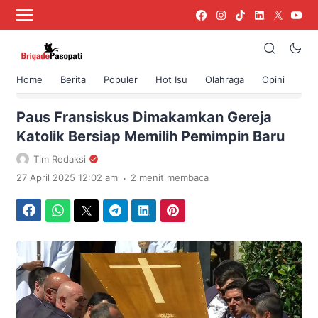
Home
Berita
Populer
Hot Isu
Olahraga
Opini
›
Beranda
Berita
Paus Fransiskus Dimakamkan Gereja
Katolik Bersiap Memilih Pemimpin Baru
Tim Redaksi
.
27 April 2025 12:02 am
2 menit membaca
Facebook
WhatsApp
Twitter
Telegram
LinkedIn
Pinterest