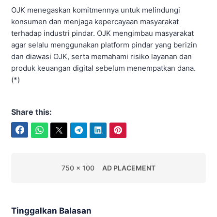
OJK menegaskan komitmennya untuk melindungi
konsumen dan menjaga kepercayaan masyarakat
terhadap industri pindar. OJK mengimbau masyarakat
agar selalu menggunakan platform pindar yang berizin
dan diawasi OJK, serta memahami risiko layanan dan
produk keuangan digital sebelum menempatkan dana.
(*)
Share this:
Facebook
WhatsApp
Twitter
Telegram
LinkedIn
Pinterest
750 x 100
AD PLACEMENT
Tinggalkan Balasan