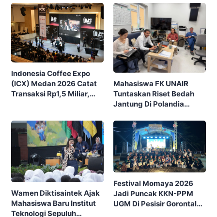
Indonesia Coffee Expo
Mahasiswa FK UNAIR
(ICX) Medan 2026 Catat
Tuntaskan Riset Bedah
Transaksi Rp1,5 Miliar,
Jantung Di Polandia
Ditutup Dengan 7.700
Lewat Program IFSMA
Pengunjung
SCORE
Festival Momaya 2026
Wamen Diktisaintek Ajak
Jadi Puncak KKN-PPM
Mahasiswa Baru Institut
UGM Di Pesisir Gorontalo,
Teknologi Sepuluh
Ajak Masyarakat Rayakan