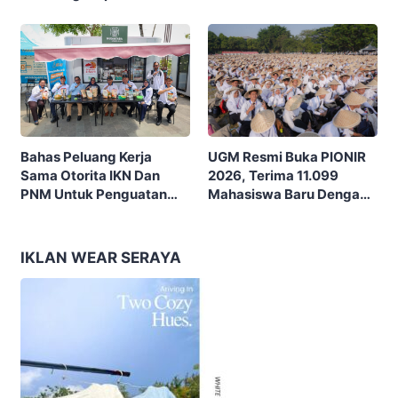
Nopember (ITS) Berpikir
Budaya Dan Potensi Desa
Kritis Hadapi Euforia AI
UGM Resmi Buka PIONIR
Bahas Peluang Kerja
2026, Terima 11.099
Sama Otorita IKN Dan
Mahasiswa Baru Dengan
PNM Untuk Penguatan
Tema “Berdikari
Ekonomi Masyarakat
Membangun Bangsa”
Nusantara
IKLAN WEAR SERAYA