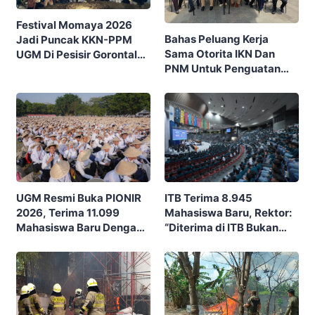
Festival Momaya 2026
Bahas Peluang Kerja
Jadi Puncak KKN-PPM
Sama Otorita IKN Dan
UGM Di Pesisir Gorontalo,
PNM Untuk Penguatan
Ajak Masyarakat Rayakan
Ekonomi Masyarakat
Budaya Dan Potensi Desa
Nusantara
ITB Terima 8.945
UGM Resmi Buka PIONIR
Mahasiswa Baru, Rektor:
2026, Terima 11.099
“Diterima di ITB Bukan
Mahasiswa Baru Dengan
Garis Akhir, Ini Garis Awal”
Tema “Berdikari
Membangun Bangsa”