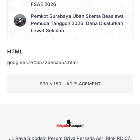
FSAE 2026
Pemkot Surabaya Ubah Skema Beasiswa
Pemuda Tangguh 2026, Dana Disalurkan
Lewat Sekolah
HTML
googleec7e4b5725e5a654.html
930 x 180
AD PLACEMENT
Jl. Raya Sidodadi Perum Griya Persada Asri Blok RD 07,