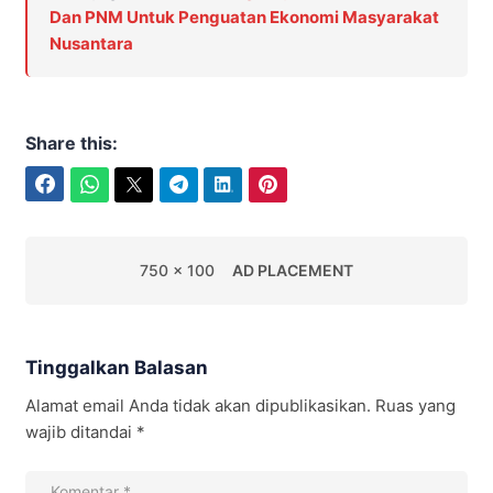
Dan PNM Untuk Penguatan Ekonomi Masyarakat
Nusantara
Share this:
Facebook
WhatsApp
Twitter
Telegram
LinkedIn
Pinterest
750 x 100
AD PLACEMENT
Tinggalkan Balasan
Alamat email Anda tidak akan dipublikasikan.
Ruas yang
wajib ditandai
*