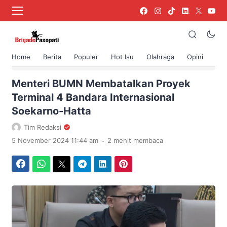
Home
Berita
Populer
Hot Isu
Olahraga
Opini
›
Beranda
Berita
Menteri BUMN Membatalkan Proyek
Terminal 4 Bandara Internasional
Soekarno-Hatta
Tim Redaksi
.
5 November 2024 11:44 am
2 menit membaca
Facebook
WhatsApp
Twitter
Telegram
LinkedIn
Pinterest