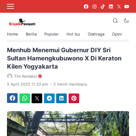
Home
Berita
Populer
Hot Isu
Olahraga
Opini
›
Beranda
Berita
Menhub Menemui Gubernur DIY Sri
Sultan Hamengkubuwono X Di Keraton
Kilen Yogyakarta
Tim Redaksi
.
5 April 2025 11:33 pm
2 menit membaca
Facebook
WhatsApp
Twitter
Telegram
LinkedIn
Pinterest