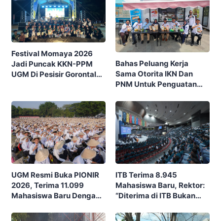
Festival Momaya 2026
Bahas Peluang Kerja
Jadi Puncak KKN-PPM
Sama Otorita IKN Dan
UGM Di Pesisir Gorontalo,
PNM Untuk Penguatan
Ajak Masyarakat Rayakan
Ekonomi Masyarakat
Budaya Dan Potensi Desa
Nusantara
ITB Terima 8.945
UGM Resmi Buka PIONIR
Mahasiswa Baru, Rektor:
2026, Terima 11.099
“Diterima di ITB Bukan
Mahasiswa Baru Dengan
Garis Akhir, Ini Garis Awal”
Tema “Berdikari
Membangun Bangsa”