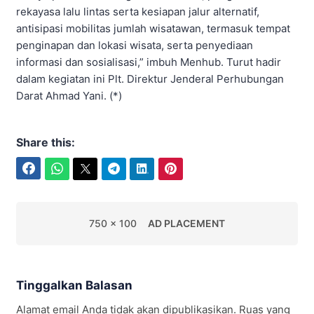
rekayasa lalu lintas serta kesiapan jalur alternatif,
antisipasi mobilitas jumlah wisatawan, termasuk tempat
penginapan dan lokasi wisata, serta penyediaan
informasi dan sosialisasi,” imbuh Menhub. Turut hadir
dalam kegiatan ini Plt. Direktur Jenderal Perhubungan
Darat Ahmad Yani. (*)
Share this:
Facebook
WhatsApp
Twitter
Telegram
LinkedIn
Pinterest
750 x 100
AD PLACEMENT
Tinggalkan Balasan
Alamat email Anda tidak akan dipublikasikan.
Ruas yang