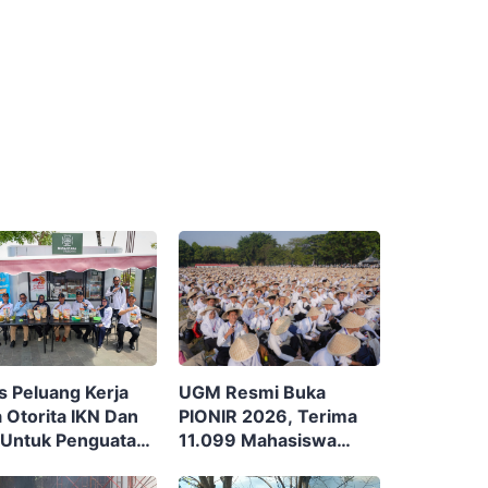
UGM Resmi Buka
s Peluang Kerja
PIONIR 2026, Terima
 Otorita IKN Dan
11.099 Mahasiswa
Untuk Penguatan
Baru Dengan Tema
omi Masyarakat
“Berdikari Membangun
ntara