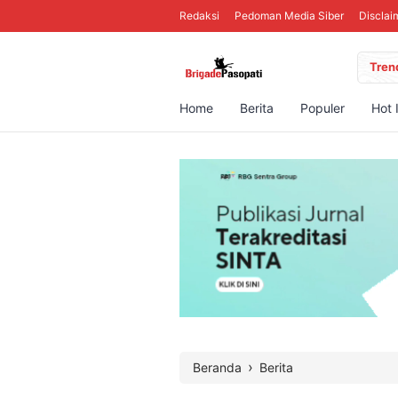
Redaksi
Pedoman Media Siber
Disclai
Tren
Home
Berita
Populer
Hot 
›
Beranda
Berita