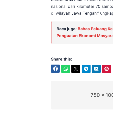
nasional dari kilometer 70 sampa
di wilayah Jawa Tengah,” ungkap 
Baca juga:
Bahas Peluang Ke
Penguatan Ekonomi Masyara
Share this:
Facebook
WhatsApp
Twitter
Telegram
LinkedIn
Pinterest
750 x 10