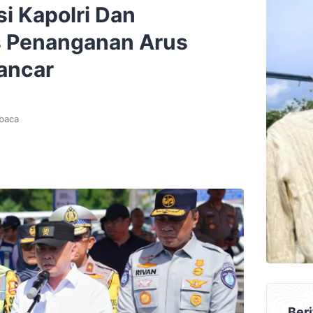
i Kapolri Dan
s Penanganan Arus
Lancar
baca
Beri