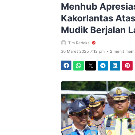
Menhub Apresias
Kakorlantas Ata
Mudik Berjalan 
Tim Redaksi
.
30 Maret 2025 7:12 pm
2 menit mem
Facebook
WhatsApp
Twitter
Telegram
LinkedIn
Pinterest