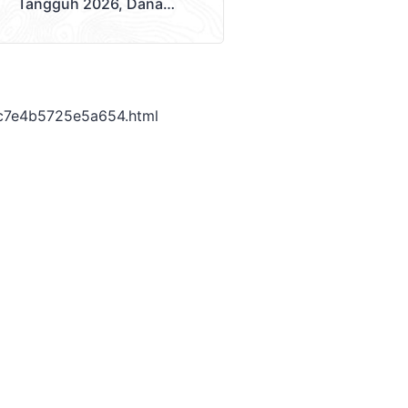
Tangguh 2026, Dana
Disalurkan Lewat
Sekolah
c7e4b5725e5a654.html