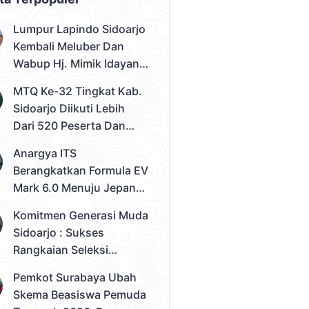
Lumpur Lapindo Sidoarjo
Kembali Meluber Dan
Wabup Hj. Mimik Idayana
Desak Solusi Konkret
MTQ Ke-32 Tingkat Kab.
Sidoarjo Diikuti Lebih
Dari 520 Peserta Dan
Kec. Gedangan Sebagai
Anargya ITS
Juara Umum
Berangkatkan Formula EV
Mark 6.0 Menuju Jepang,
Siap Berlaga Di FSAE
Komitmen Generasi Muda
2026
Sidoarjo : Sukses
Rangkaian Seleksi
Sampai Tahap 3
Pemkot Surabaya Ubah
Pemilihan Duta Muda
Skema Beasiswa Pemuda
Sidoarjo 2026