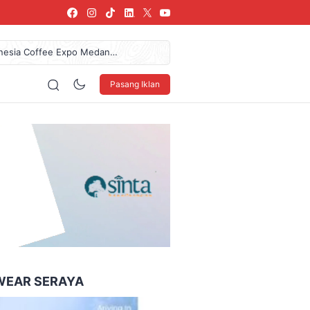
donesia Coffee Expo Medan
61,7 Miliar Dan Pendapatan
az Das’ad Latif Untuk
Pasang Iklan
 LSBU Arkindo Konstruksi
arang, SPPG Karangturi
160 x 600
WEAR SERAYA