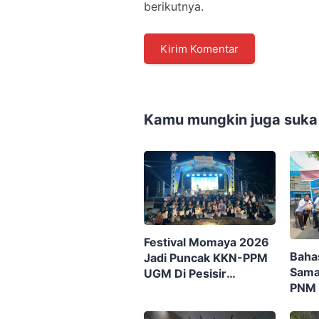
berikutnya.
Kamu mungkin juga suka
Festival Momaya 2026
Baha
Jadi Puncak KKN-PPM
Sama
UGM Di Pesisir
PNM 
Gorontalo, Ajak
Ekon
Masyarakat Rayakan
Nusa