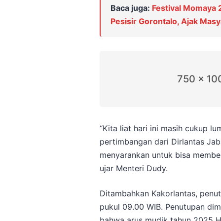
Baca juga:
Festival Momaya
Pesisir Gorontalo, Ajak Mas
750 x 10
“Kita liat hari ini masih cukup l
pertimbangan dari Dirlantas Jab
menyarankan untuk bisa memberi 
ujar Menteri Dudy.
Ditambahkan Kakorlantas, penut
pukul 09.00 WIB. Penutupan dimu
bahwa arus mudik tahun 2025 H-3