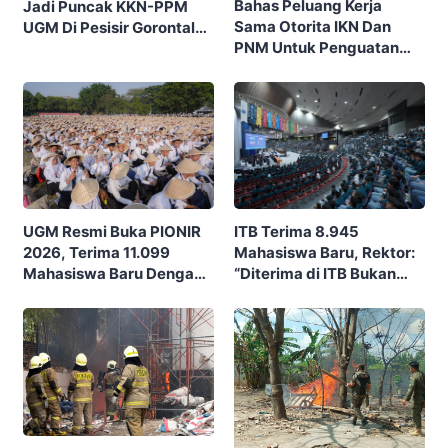
Bahas Peluang Kerja
Jadi Puncak KKN-PPM
Sama Otorita IKN Dan
UGM Di Pesisir Gorontalo,
PNM Untuk Penguatan
Ajak Masyarakat Rayakan
Ekonomi Masyarakat
Budaya Dan Potensi Desa
Nusantara
ITB Terima 8.945
UGM Resmi Buka PIONIR
Mahasiswa Baru, Rektor:
2026, Terima 11.099
“Diterima di ITB Bukan
Mahasiswa Baru Dengan
Garis Akhir, Ini Garis Awal”
Tema “Berdikari
Membangun Bangsa”