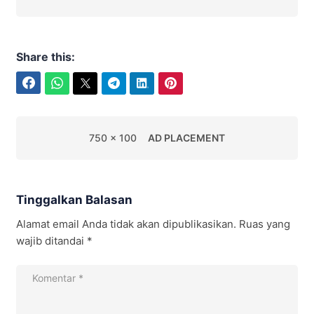
Share this:
Facebook
WhatsApp
Twitter
Telegram
LinkedIn
Pinterest
750 x 100
AD PLACEMENT
Tinggalkan Balasan
Alamat email Anda tidak akan dipublikasikan.
Ruas yang
wajib ditandai
*