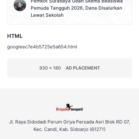
Pemkot Surabaya Ubah Skema Beasiswa
Pemuda Tangguh 2026, Dana Disalurkan
Lewat Sekolah
HTML
googleec7e4b5725e5a654.html
930 x 180
AD PLACEMENT
Jl. Raya Sidodadi Perum Griya Persada Asri Blok RD 07,
Kec. Candi, Kab. Sidoarjo (61271)