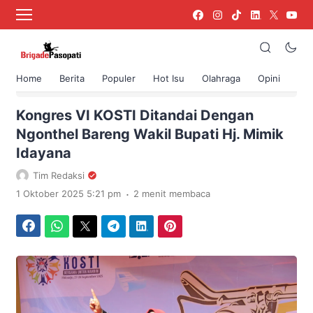
Home
Berita
Populer
Hot Isu
Olahraga
Opini
›
Beranda
Berita
Kongres VI KOSTI Ditandai Dengan
Ngonthel Bareng Wakil Bupati Hj. Mimik
Idayana
Tim Redaksi
.
1 Oktober 2025 5:21 pm
2 menit membaca
Facebook
WhatsApp
Twitter
Telegram
LinkedIn
Pinterest