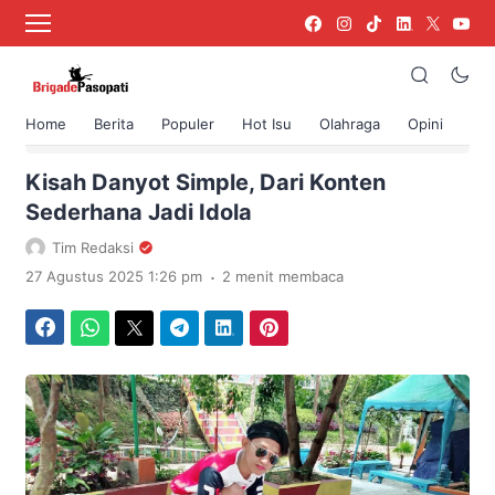
Home
Berita
Populer
Hot Isu
Olahraga
Opini
›
Beranda
Berita
Kisah Danyot Simple, Dari Konten
Sederhana Jadi Idola
Tim Redaksi
.
27 Agustus 2025 1:26 pm
2 menit membaca
Facebook
WhatsApp
Twitter
Telegram
LinkedIn
Pinterest