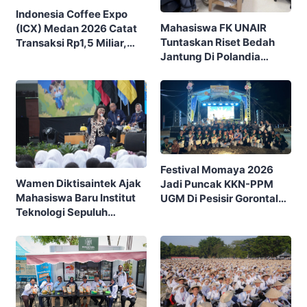
Indonesia Coffee Expo
Mahasiswa FK UNAIR
(ICX) Medan 2026 Catat
Tuntaskan Riset Bedah
Transaksi Rp1,5 Miliar,
Jantung Di Polandia
Ditutup Dengan 7.700
Lewat Program IFSMA
Pengunjung
SCORE
Festival Momaya 2026
Wamen Diktisaintek Ajak
Jadi Puncak KKN-PPM
Mahasiswa Baru Institut
UGM Di Pesisir Gorontalo,
Teknologi Sepuluh
Ajak Masyarakat Rayakan
Nopember (ITS) Berpikir
Budaya Dan Potensi Desa
Kritis Hadapi Euforia AI