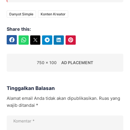
Danyot Simple
Konten Kreator
Share this:
Facebook
WhatsApp
Twitter
Telegram
LinkedIn
Pinterest
750 x 100
AD PLACEMENT
Tinggalkan Balasan
Alamat email Anda tidak akan dipublikasikan.
Ruas yang
wajib ditandai
*