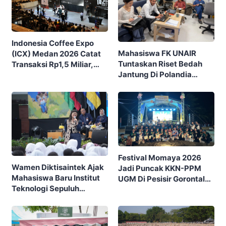
Indonesia Coffee Expo
Mahasiswa FK UNAIR
(ICX) Medan 2026 Catat
Tuntaskan Riset Bedah
Transaksi Rp1,5 Miliar,
Jantung Di Polandia
Ditutup Dengan 7.700
Lewat Program IFSMA
Pengunjung
SCORE
Festival Momaya 2026
Wamen Diktisaintek Ajak
Jadi Puncak KKN-PPM
Mahasiswa Baru Institut
UGM Di Pesisir Gorontalo,
Teknologi Sepuluh
Ajak Masyarakat Rayakan
Nopember (ITS) Berpikir
Budaya Dan Potensi Desa
Kritis Hadapi Euforia AI