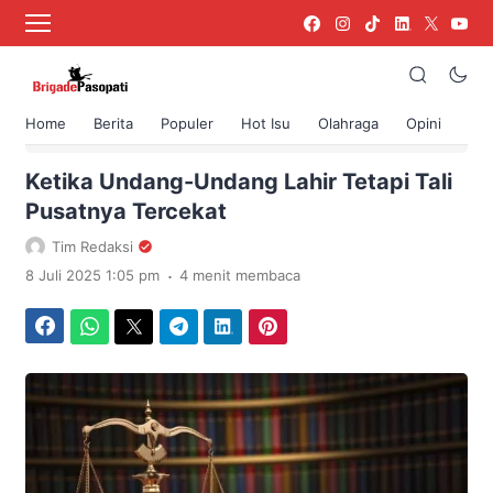
Home
Berita
Populer
Hot Isu
Olahraga
Opini
›
Beranda
Berita
Ketika Undang-Undang Lahir Tetapi Tali
Pusatnya Tercekat
Tim Redaksi
.
8 Juli 2025 1:05 pm
4 menit membaca
Facebook
WhatsApp
Twitter
Telegram
LinkedIn
Pinterest