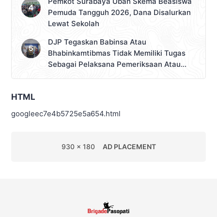
Pemkot Surabaya Ubah Skema Beasiswa
Pemuda Tangguh 2026, Dana Disalurkan
Lewat Sekolah
DJP Tegaskan Babinsa Atau
Bhabinkamtibmas Tidak Memiliki Tugas
Sebagai Pelaksana Pemeriksaan Atau
Pemungutan Pajak
HTML
googleec7e4b5725e5a654.html
930 x 180
AD PLACEMENT