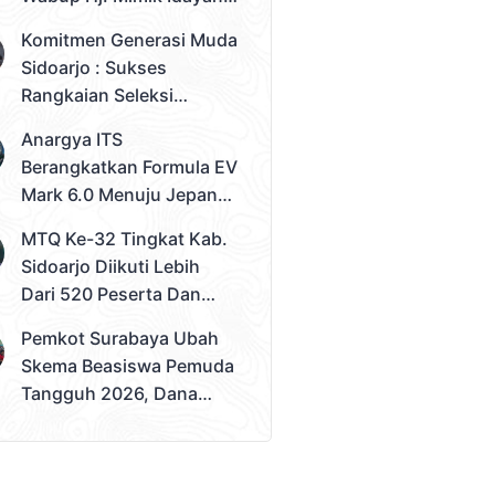
Desak Solusi Konkret
Komitmen Generasi Muda
Sidoarjo : Sukses
Rangkaian Seleksi
Sampai Tahap 3
Anargya ITS
Pemilihan Duta Muda
Berangkatkan Formula EV
Sidoarjo 2026
Mark 6.0 Menuju Jepang,
Siap Berlaga Di FSAE
MTQ Ke-32 Tingkat Kab.
2026
Sidoarjo Diikuti Lebih
Dari 520 Peserta Dan
Kec. Gedangan Sebagai
Pemkot Surabaya Ubah
Juara Umum
Skema Beasiswa Pemuda
Tangguh 2026, Dana
Disalurkan Lewat
Sekolah