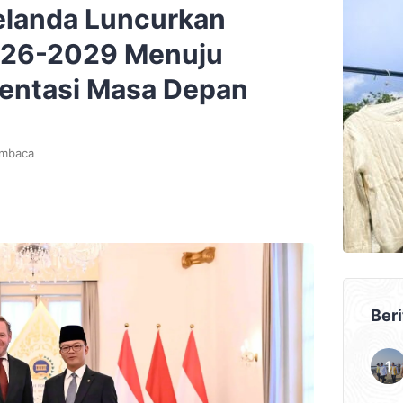
elanda Luncurkan
026-2029 Menuju
ientasi Masa Depan
embaca
Beri