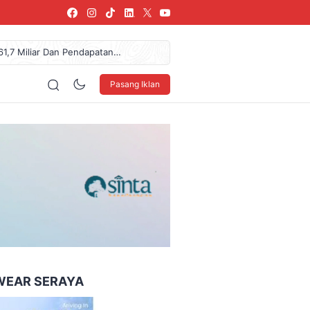
61,7 Miliar Dan Pendapatan
arang, SPPG Karangturi
urkan Donasi Rp36,57 Juta
Pasang Iklan
NDO Ke XXXV Di Makassar
blik, Telusuri Jejak Tokoh
160 x 600
WEAR SERAYA