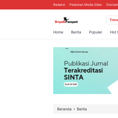
Redaksi
Pedoman Media Siber
Disclai
Tren
Home
Berita
Populer
Hot 
›
Beranda
Berita