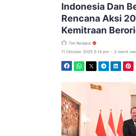
Indonesia Dan B
Rencana Aksi 2
Kemitraan Beror
Tim Redaksi
.
11 Oktober 2025 5:14 pm
3 menit m
Facebook
WhatsApp
Twitter
Telegram
LinkedIn
Pinterest