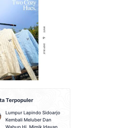
AD PLACEMENT
ta Terpopuler
Lumpur Lapindo Sidoarjo
Kembali Meluber Dan
Wabup Hj. Mimik Idayana