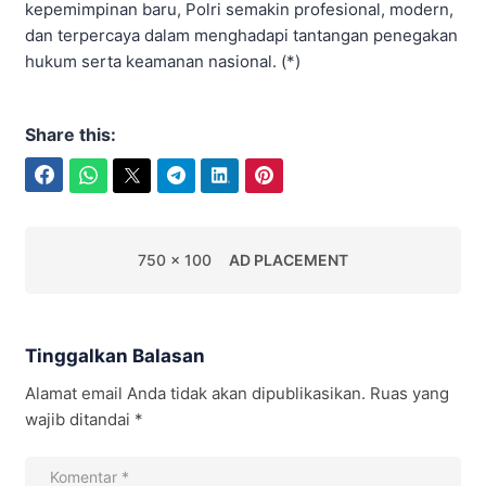
kepemimpinan baru, Polri semakin profesional, modern,
dan terpercaya dalam menghadapi tantangan penegakan
hukum serta keamanan nasional. (*)
Share this:
Facebook
WhatsApp
Twitter
Telegram
LinkedIn
Pinterest
750 x 100
AD PLACEMENT
Tinggalkan Balasan
Alamat email Anda tidak akan dipublikasikan.
Ruas yang
wajib ditandai
*