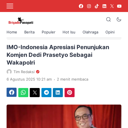
Home
Berita
Populer
Hot Isu
Olahraga
Opini
›
Beranda
Berita
IMO-Indonesia Apresiasi Penunjukan
Komjen Dedi Prasetyo Sebagai
Wakapolri
Tim Redaksi
.
6 Agustus 2025 10:21 am
2 menit membaca
Facebook
WhatsApp
Twitter
Telegram
LinkedIn
Pinterest