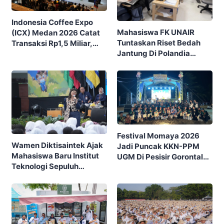
Indonesia Coffee Expo
Mahasiswa FK UNAIR
(ICX) Medan 2026 Catat
Tuntaskan Riset Bedah
Transaksi Rp1,5 Miliar,
Jantung Di Polandia
Ditutup Dengan 7.700
Lewat Program IFSMA
Pengunjung
SCORE
Festival Momaya 2026
Wamen Diktisaintek Ajak
Jadi Puncak KKN-PPM
Mahasiswa Baru Institut
UGM Di Pesisir Gorontalo,
Teknologi Sepuluh
Ajak Masyarakat Rayakan
Nopember (ITS) Berpikir
Budaya Dan Potensi Desa
Kritis Hadapi Euforia AI