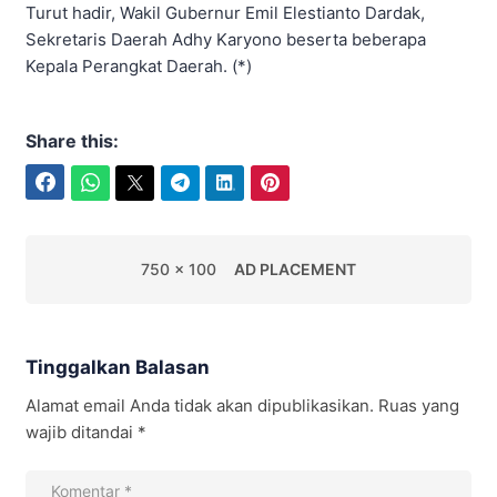
Turut hadir, Wakil Gubernur Emil Elestianto Dardak,
Sekretaris Daerah Adhy Karyono beserta beberapa
Kepala Perangkat Daerah. (*)
Share this:
Facebook
WhatsApp
Twitter
Telegram
LinkedIn
Pinterest
750 x 100
AD PLACEMENT
Tinggalkan Balasan
Alamat email Anda tidak akan dipublikasikan.
Ruas yang
wajib ditandai
*