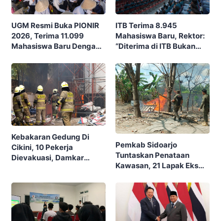
ITB Terima 8.945
UGM Resmi Buka PIONIR
Mahasiswa Baru, Rektor:
2026, Terima 11.099
“Diterima di ITB Bukan
Mahasiswa Baru Dengan
Garis Akhir, Ini Garis Awal”
Tema “Berdikari
Membangun Bangsa”
Kebakaran Gedung Di
Pemkab Sidoarjo
Cikini, 10 Pekerja
Tuntaskan Penataan
Dievakuasi, Damkar
Kawasan, 21 Lapak Eks
Kerahkan 22 Armada
Lokalisasi Krengseng
Dengan 110 Personel
Diratakan