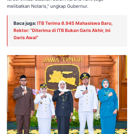
melibatkan Notaris,” ungkap Gubernur.
Baca juga:
ITB Terima 8.945 Mahasiswa Baru,
Rektor: “Diterima di ITB Bukan Garis Akhir, Ini
Garis Awal”