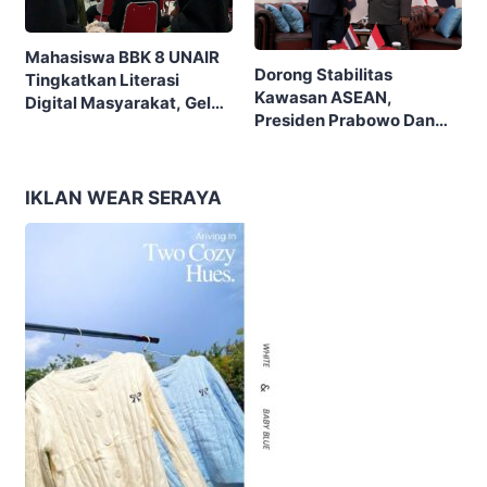
Mahasiswa BBK 8 UNAIR
Dorong Stabilitas
Tingkatkan Literasi
Kawasan ASEAN,
Digital Masyarakat, Gelar
Presiden Prabowo Dan
Sosialisasi SIGAP DIGITAL
PM Tailan Sepakat
Di Desa Cangakan
Perkuat Kemitraan
Strategis
IKLAN WEAR SERAYA