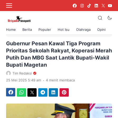
Home
Berita
Populer
Hot Isu
Olahraga
Opini
›
Beranda
Berita
Gubernur Pesan Kawal Tiga Program
Prioritas Sekolah Rakyat, Koperasi Merah
Putih Dan MBG Saat Lantik Bupati-Wakil
Bupati Magetan
Tim Redaksi
.
25 Mei 2025 5:49 am
4 menit membaca
Facebook
WhatsApp
Twitter
Telegram
LinkedIn
Pinterest