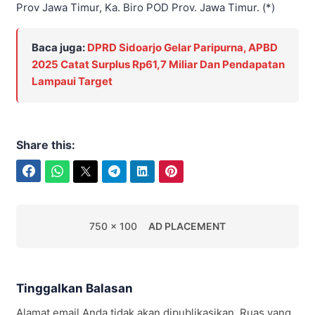
Prov Jawa Timur, Ka. Biro POD Prov. Jawa Timur. (*)
Baca juga:
DPRD Sidoarjo Gelar Paripurna, APBD
2025 Catat Surplus Rp61,7 Miliar Dan Pendapatan
Lampaui Target
Share this:
Facebook
WhatsApp
Twitter
Telegram
LinkedIn
Pinterest
750 x 100
AD PLACEMENT
Tinggalkan Balasan
Alamat email Anda tidak akan dipublikasikan.
Ruas yang