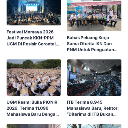
Festival Momaya 2026
Bahas Peluang Kerja
Jadi Puncak KKN-PPM
Sama Otorita IKN Dan
UGM Di Pesisir Gorontalo,
PNM Untuk Penguatan
Ajak Masyarakat Rayakan
Ekonomi Masyarakat
Budaya Dan Potensi Desa
Nusantara
ITB Terima 8.945
UGM Resmi Buka PIONIR
Mahasiswa Baru, Rektor:
2026, Terima 11.099
“Diterima di ITB Bukan
Mahasiswa Baru Dengan
Garis Akhir, Ini Garis Awal”
Tema “Berdikari
Membangun Bangsa”