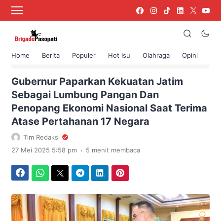
Home
Berita
Populer
Hot Isu
Olahraga
Opini
›
Beranda
Berita
Gubernur Paparkan Kekuatan Jatim
Sebagai Lumbung Pangan Dan
Penopang Ekonomi Nasional Saat Terima
Atase Pertahanan 17 Negara
Tim Redaksi
.
27 Mei 2025 5:58 pm
5 menit membaca
Facebook
WhatsApp
Twitter
Telegram
LinkedIn
Pinterest