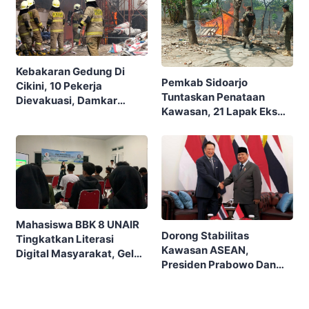
Kebakaran Gedung Di
Pemkab Sidoarjo
Cikini, 10 Pekerja
Tuntaskan Penataan
Dievakuasi, Damkar
Kawasan, 21 Lapak Eks
Kerahkan 22 Armada
Lokalisasi Krengseng
Dengan 110 Personel
Diratakan
Mahasiswa BBK 8 UNAIR
Dorong Stabilitas
Tingkatkan Literasi
Kawasan ASEAN,
Digital Masyarakat, Gelar
Presiden Prabowo Dan
Sosialisasi SIGAP DIGITAL
PM Tailan Sepakat
Di Desa Cangakan
Perkuat Kemitraan
Strategis