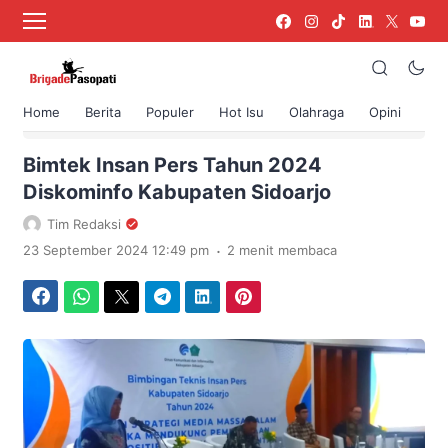
Home
Berita
Populer
Hot Isu
Olahraga
Opini
›
Beranda
Berita
Bimtek Insan Pers Tahun 2024
Diskominfo Kabupaten Sidoarjo
Tim Redaksi
.
23 September 2024 12:49 pm
2 menit membaca
Facebook
WhatsApp
Twitter
Telegram
LinkedIn
Pinterest